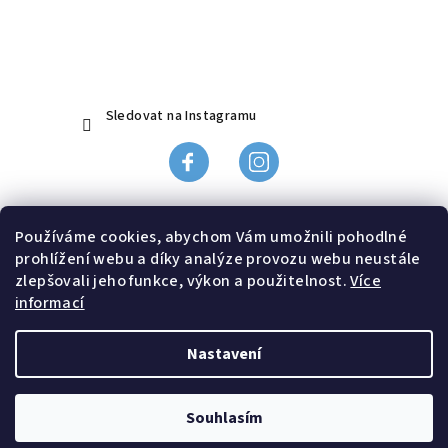
a
t
í
Sledovat na Instagramu
Obchodní podmínky
Používáme cookies, abychom Vám umožnili pohodlné
Ochrana údajů
prohlížení webu a díky analýze provozu webu neustále
Odstoupení od smlouvy, reklamace
zlepšovali jeho funkce, výkon a použitelnost.
Více
informací
Doprava a platba
Kontakt
Nastavení
Copyright 2026
Černý kočky
. Všechna práva vyhrazena.
Souhlasím
Vytvořil Shoptet