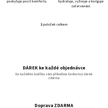
poskytuje pocit komfortu.
hydratuje, vyživuje a koriguje
začervenání.
2
položek celkem
O
v
l
á
d
a
c
í
DÁREK ke každé objednávce
p
Do každého balíčku vám přibalíme hodnotný dárek
r
zdarma
v
k
y
v
ý
Doprava ZDARMA