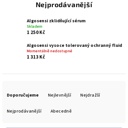
Nejprodávanější
Algosensi zklidňující sérum
Skladem
1 250 Kč
Algosensi vysoce tolerovaný ochranný fluid
Momentálně nedostupné
1 313 Kč
Ř
a
Doporučujeme
Nejlevnější
Nejdražší
z
e
Nejprodávanější
Abecedně
n
í