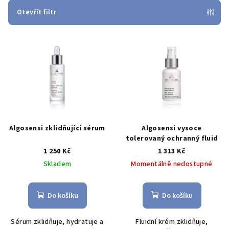
p
Otevřít filtr
r
V
o
ý
d
p
u
i
k
s
t
p
ů
r
Algosensi zklidňující sérum
Algosensi vysoce
o
tolerovaný ochranný fluid
1 250 Kč
1 313 Kč
d
Skladem
Momentálně nedostupné
u
k
t
Do košíku
Do košíku
ů
Sérum zklidňuje, hydratuje a
Fluidní krém zklidňuje,