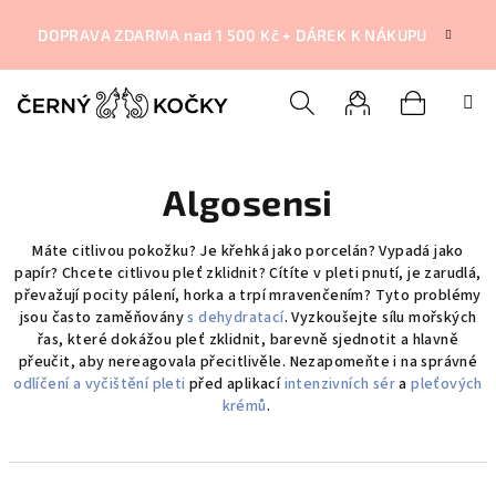
Přejít
na
DOPRAVA ZDARMA nad 1 500 Kč + DÁREK K NÁKUPU
obsah
Nákupní
Hledat
Přihlášení
Algosensi
košík
Máte citlivou pokožku? Je křehká jako porcelán? Vypadá jako
papír? Chcete citlivou pleť zklidnit? Cítíte v pleti pnutí, je zarudlá,
převažují pocity pálení, horka a trpí mravenčením? Tyto problémy
jsou často zaměňovány
s dehydratací
. Vyzkoušejte sílu mořských
řas, které dokážou pleť zklidnit, barevně sjednotit a hlavně
přeučit, aby nereagovala přecitlivěle.
Nezapomeňte i na správné
odlíčení a vyčištění pleti
před aplikací
intenzivních sér
a
pleťových
krémů
.