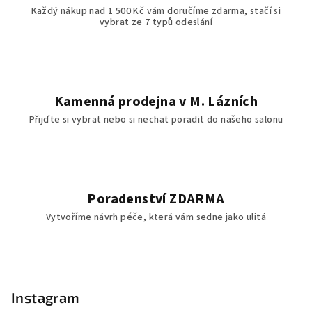
p
Každý nákup nad 1 500 Kč vám doručíme zdarma, stačí si
i
vybrat ze 7 typů odeslání
s
u
Kamenná prodejna v M. Lázních
Přijďte si vybrat nebo si nechat poradit do našeho salonu
Poradenství ZDARMA
Vytvoříme návrh péče, která vám sedne jako ulitá
Z
á
p
Instagram