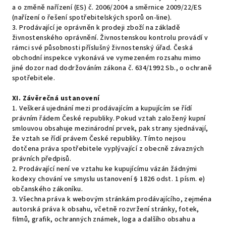
a o změně nařízení (ES) č. 2006/2004 a směrnice 2009/22/ES
(nařízení o řešení spotřebitelských sporů on-line).
3. Prodávající je oprávněn k prodeji zboží na základě
živnostenského oprávnění. Živnostenskou kontrolu provádí v
rámci své působnosti příslušný živnostenský úřad. Česká
obchodní inspekce vykonává ve vymezeném rozsahu mimo
jiné dozor nad dodržováním zákona č. 634/1992 Sb., o ochraně
spotřebitele.
XI.
Závěrečná ustanovení
1. Veškerá ujednání mezi prodávajícím a kupujícím se řídí
právním řádem České republiky. Pokud vztah založený kupní
smlouvou obsahuje mezinárodní prvek, pak strany sjednávají,
že vztah se řídí právem České republiky. Tímto nejsou
dotčena práva spotřebitele vyplývající z obecně závazných
právních předpisů.
2. Prodávající není ve vztahu ke kupujícímu vázán žádnými
kodexy chování ve smyslu ustanovení § 1826 odst. 1 písm. e)
občanského zákoníku.
3. Všechna práva k webovým stránkám prodávajícího, zejména
autorská práva k obsahu, včetně rozvržení stránky, fotek,
filmů, grafik, ochranných známek, loga a dalšího obsahu a