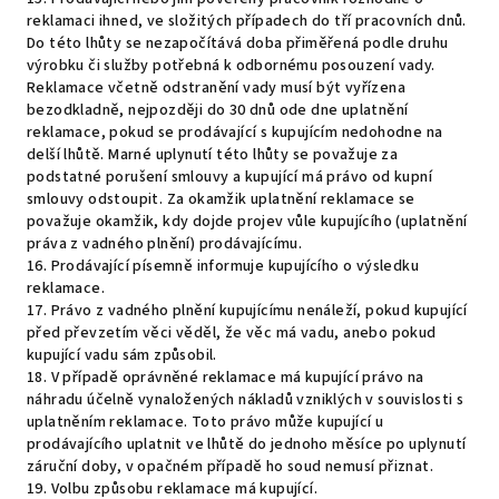
reklamaci ihned, ve složitých případech do tří pracovních dnů.
Do této lhůty se nezapočítává doba přiměřená podle druhu
výrobku či služby potřebná k odbornému posouzení vady.
Reklamace včetně odstranění vady musí být vyřízena
bezodkladně, nejpozději do 30 dnů ode dne uplatnění
reklamace, pokud se prodávající s kupujícím nedohodne na
delší lhůtě. Marné uplynutí této lhůty se považuje za
podstatné porušení smlouvy a kupující má právo od kupní
smlouvy odstoupit. Za okamžik uplatnění reklamace se
považuje okamžik, kdy dojde projev vůle kupujícího (uplatnění
práva z vadného plnění) prodávajícímu.
16. Prodávající písemně informuje kupujícího o výsledku
reklamace.
17. Právo z vadného plnění kupujícímu nenáleží, pokud kupující
před převzetím věci věděl, že věc má vadu, anebo pokud
kupující vadu sám způsobil.
18. V případě oprávněné reklamace má kupující právo na
náhradu účelně vynaložených nákladů vzniklých v souvislosti s
uplatněním reklamace. Toto právo může kupující u
prodávajícího uplatnit ve lhůtě do jednoho měsíce po uplynutí
záruční doby, v opačném případě ho soud nemusí přiznat.
19. Volbu způsobu reklamace má kupující.