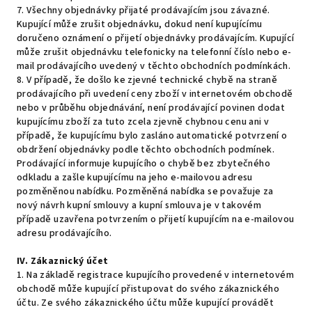
7. Všechny objednávky přijaté prodávajícím jsou závazné.
Kupující může zrušit objednávku, dokud není kupujícímu
doručeno oznámení o přijetí objednávky prodávajícím. Kupující
může zrušit objednávku telefonicky na telefonní číslo nebo e-
mail prodávajícího uvedený v těchto obchodních podmínkách.
8. V případě, že došlo ke zjevné technické chybě na straně
prodávajícího při uvedení ceny zboží v internetovém obchodě
nebo v průběhu objednávání, není prodávající povinen dodat
kupujícímu zboží za tuto zcela zjevně chybnou cenu ani v
případě, že kupujícímu bylo zasláno automatické potvrzení o
obdržení objednávky podle těchto obchodních podmínek.
Prodávající informuje kupujícího o chybě bez zbytečného
odkladu a zašle kupujícímu na jeho e-mailovou adresu
pozměněnou nabídku. Pozměněná nabídka se považuje za
nový návrh kupní smlouvy a kupní smlouva je v takovém
případě uzavřena potvrzením o přijetí kupujícím na e-mailovou
adresu prodávajícího.
IV.
Zákaznický účet
1. Na základě registrace kupujícího provedené v internetovém
obchodě může kupující přistupovat do svého zákaznického
účtu. Ze svého zákaznického účtu může kupující provádět