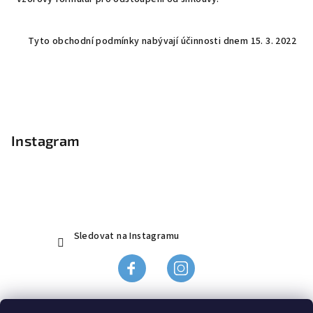
Tyto obchodní podmínky nabývají účinnosti dnem 15. 3. 2022
Z
á
p
Instagram
a
t
í
Sledovat na Instagramu
Obchodní podmínky