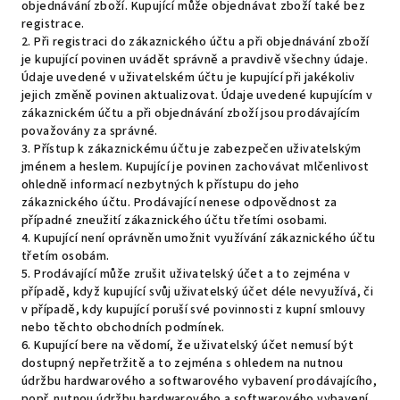
objednávání zboží. Kupující může objednávat zboží také bez
registrace.
2. Při registraci do zákaznického účtu a při objednávání zboží
je kupující povinen uvádět správně a pravdivě všechny údaje.
Údaje uvedené v uživatelském účtu je kupující při jakékoliv
jejich změně povinen aktualizovat. Údaje uvedené kupujícím v
zákaznickém účtu a při objednávání zboží jsou prodávajícím
považovány za správné.
3. Přístup k zákaznickému účtu je zabezpečen uživatelským
jménem a heslem. Kupující je povinen zachovávat mlčenlivost
ohledně informací nezbytných k přístupu do jeho
zákaznického účtu. Prodávající nenese odpovědnost za
případné zneužití zákaznického účtu třetími osobami.
4. Kupující není oprávněn umožnit využívání zákaznického účtu
třetím osobám.
5. Prodávající může zrušit uživatelský účet a to zejména v
případě, když kupující svůj uživatelský účet déle nevyužívá, či
v případě, kdy kupující poruší své povinnosti z kupní smlouvy
nebo těchto obchodních podmínek.
6. Kupující bere na vědomí, že uživatelský účet nemusí být
dostupný nepřetržitě a to zejména s ohledem na nutnou
údržbu hardwarového a softwarového vybavení prodávajícího,
popř. nutnou údržbu hardwarového a softwarového vybavení