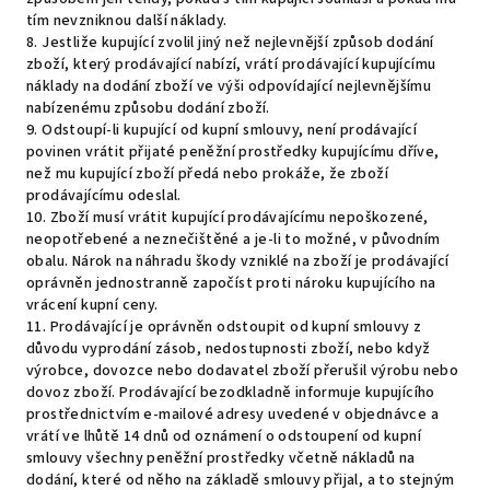
tím nevzniknou další náklady.
8. Jestliže kupující zvolil jiný než nejlevnější způsob dodání
zboží, který prodávající nabízí, vrátí prodávající kupujícímu
náklady na dodání zboží ve výši odpovídající nejlevnějšímu
nabízenému způsobu dodání zboží.
9. Odstoupí-li kupující od kupní smlouvy, není prodávající
povinen vrátit přijaté peněžní prostředky kupujícímu dříve,
než mu kupující zboží předá nebo prokáže, že zboží
prodávajícímu odeslal.
10. Zboží musí vrátit kupující prodávajícímu nepoškozené,
neopotřebené a neznečištěné a je-li to možné, v původním
obalu. Nárok na náhradu škody vzniklé na zboží je prodávající
oprávněn jednostranně započíst proti nároku kupujícího na
vrácení kupní ceny.
11. Prodávající je oprávněn odstoupit od kupní smlouvy z
důvodu vyprodání zásob, nedostupnosti zboží, nebo když
výrobce, dovozce nebo dodavatel zboží přerušil výrobu nebo
dovoz zboží. Prodávající bezodkladně informuje kupujícího
prostřednictvím e-mailové adresy uvedené v objednávce a
vrátí ve lhůtě 14 dnů od oznámení o odstoupení od kupní
smlouvy všechny peněžní prostředky včetně nákladů na
dodání, které od něho na základě smlouvy přijal, a to stejným