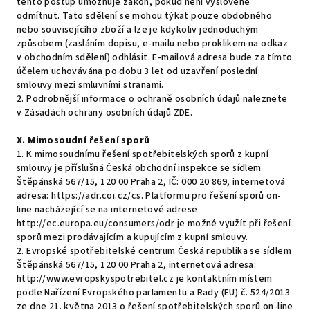
tento postup umožňuje zákon, pokud není vysloveně
odmítnut. Tato sdělení se mohou týkat pouze obdobného
nebo souvisejícího zboží a lze je kdykoliv jednoduchým
způsobem (zasláním dopisu, e-mailu nebo proklikem na odkaz
v obchodním sdělení) odhlásit. E-mailová adresa bude za tímto
účelem uchovávána po dobu 3 let od uzavření poslední
smlouvy mezi smluvními stranami.
2. Podrobnější informace o ochraně osobních údajů naleznete
v Zásadách ochrany osobních údajů ZDE.
X.
Mimosoudní řešení sporů
1. K mimosoudnímu řešení spotřebitelských sporů z kupní
smlouvy je příslušná Česká obchodní inspekce se sídlem
Štěpánská 567/15, 120 00 Praha 2, IČ: 000 20 869, internetová
adresa: https://adr.coi.cz/cs. Platformu pro řešení sporů on-
line nacházející se na internetové adrese
http://ec.europa.eu/consumers/odr je možné využít při řešení
sporů mezi prodávajícím a kupujícím z kupní smlouvy.
2. Evropské spotřebitelské centrum Česká republika se sídlem
Štěpánská 567/15, 120 00 Praha 2, internetová adresa:
http://www.evropskyspotrebitel.cz je kontaktním místem
podle Nařízení Evropského parlamentu a Rady (EU) č. 524/2013
ze dne 21. května 2013 o řešení spotřebitelských sporů on-line