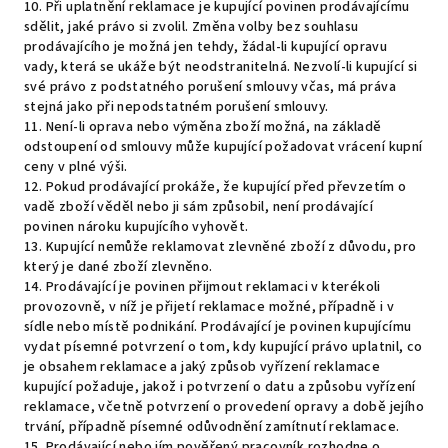
10. Při uplatnění reklamace je kupující povinen prodávajícímu
sdělit, jaké právo si zvolil. Změna volby bez souhlasu
prodávajícího je možná jen tehdy, žádal-li kupující opravu
vady, která se ukáže být neodstranitelná. Nezvolí-li kupující si
své právo z podstatného porušení smlouvy včas, má práva
stejná jako při nepodstatném porušení smlouvy.
11. Není-li oprava nebo výměna zboží možná, na základě
odstoupení od smlouvy může kupující požadovat vrácení kupní
ceny v plné výši.
12. Pokud prodávající prokáže, že kupující před převzetím o
vadě zboží věděl nebo ji sám způsobil, není prodávající
povinen nároku kupujícího vyhovět.
13. Kupující nemůže reklamovat zlevněné zboží z důvodu, pro
který je dané zboží zlevněno.
14. Prodávající je povinen přijmout reklamaci v kterékoli
provozovně, v níž je přijetí reklamace možné, případně i v
sídle nebo místě podnikání. Prodávající je povinen kupujícímu
vydat písemné potvrzení o tom, kdy kupující právo uplatnil, co
je obsahem reklamace a jaký způsob vyřízení reklamace
kupující požaduje, jakož i potvrzení o datu a způsobu vyřízení
reklamace, včetně potvrzení o provedení opravy a době jejího
trvání, případně písemné odůvodnění zamítnutí reklamace.
15. Prodávající nebo jím pověřený pracovník rozhodne o