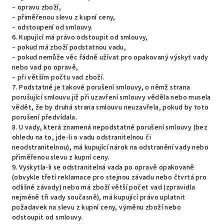
– opravu zboží,
– přiměřenou slevu z kupní ceny,
– odstoupení od smlouvy.
6. Kupující má právo odstoupit od smlouvy,
– pokud má zboží podstatnou vadu,
– pokud nemůže věc řádně užívat pro opakovaný výskyt vady
nebo vad po opravě,
– při větším počtu vad zboží.
7. Podstatné je takové porušení smlouvy, o němž strana
porušující smlouvu již při uzavření smlouvy věděla nebo musela
vědět, že by druhá strana smlouvu neuzavřela, pokud by toto
porušení předvídala.
8. U vady, která znamená nepodstatné porušení smlouvy (bez
ohledu na to, jde-li o vadu odstranitelnou či
neodstranitelnou), má kupující nárok na odstranění vady nebo
přiměřenou slevu z kupní ceny.
9. Vyskytla-li se odstranitelná vada po opravě opakovaně
(obvykle třetí reklamace pro stejnou závadu nebo čtvrtá pro
odlišné závady) nebo má zboží větší počet vad (zpravidla
nejméně tři vady současně), má kupující právo uplatnit
požadavek na slevu z kupní ceny, výměnu zboží nebo
odstoupit od smlouvy.