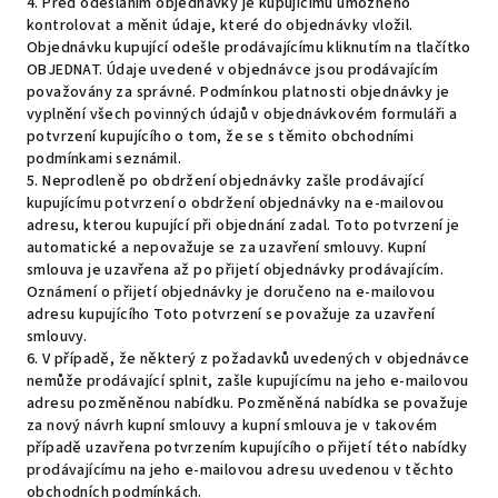
4. Před odesláním objednávky je kupujícímu umožněno
kontrolovat a měnit údaje, které do objednávky vložil.
Objednávku kupující odešle prodávajícímu kliknutím na tlačítko
OBJEDNAT. Údaje uvedené v objednávce jsou prodávajícím
považovány za správné. Podmínkou platnosti objednávky je
vyplnění všech povinných údajů v objednávkovém formuláři a
potvrzení kupujícího o tom, že se s těmito obchodními
podmínkami seznámil.
5. Neprodleně po obdržení objednávky zašle prodávající
kupujícímu potvrzení o obdržení objednávky na e-mailovou
adresu, kterou kupující při objednání zadal. Toto potvrzení je
automatické a nepovažuje se za uzavření smlouvy. Kupní
smlouva je uzavřena až po přijetí objednávky prodávajícím.
Oznámení o přijetí objednávky je doručeno na e-mailovou
adresu kupujícího Toto potvrzení se považuje za uzavření
smlouvy.
6. V případě, že některý z požadavků uvedených v objednávce
nemůže prodávající splnit, zašle kupujícímu na jeho e-mailovou
adresu pozměněnou nabídku. Pozměněná nabídka se považuje
za nový návrh kupní smlouvy a kupní smlouva je v takovém
případě uzavřena potvrzením kupujícího o přijetí této nabídky
prodávajícímu na jeho e-mailovou adresu uvedenou v těchto
obchodních podmínkách.