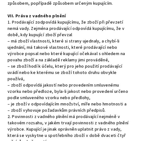
způsobem, popřípadě způsobem určeným kupujícím.
VII.
Práva z vadného plnění
1. Prodávající zodpovídá kupujícímu, že zboží při převzetí
nemá vady. Zejména prodávající odpovídá kupujícímu, že v
době, kdy kupující zboží převzal
– má zboží vlastnosti, které si strany ujednaly, a chybí-li
ujednání, má takové vlastnosti, které prodávající nebo
výrobce popsal nebo které kupující očekával s ohledem na
povahu zboží a na základě reklamy jimi prováděné,
– se zboží hodí k účelu, který pro jeho použití prodávající
uvádí nebo ke kterému se zboží tohoto druhu obvykle
používá,
– zboží odpovídá jakostí nebo provedením smluvenému
vzorku nebo předloze, byla-li jakost nebo provedení určeno
podle smluveného vzorku nebo předlohy,
– je zboží v odpovídajícím množství, míře nebo hmotnosti a
– zboží vyhovuje požadavkům právních předpisů.
2. Povinnosti z vadného plnění má prodávající nejméně v
takovém rozsahu, v jakém trvají povinnosti z vadného plnění
výrobce. Kupující je jinak oprávněn uplatnit právo z vady,
která se vyskytne u spotřebního zboží v době dvaceti čtyř