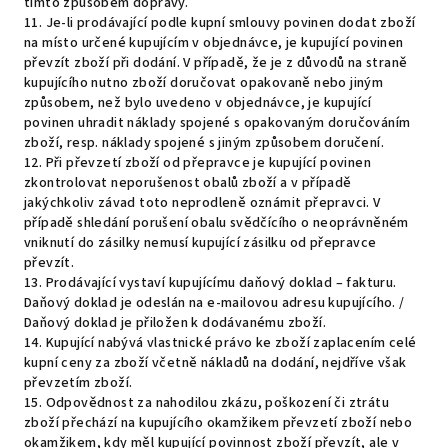
tímto způsobem dopravy.
11. Je-li prodávající podle kupní smlouvy povinen dodat zboží
na místo určené kupujícím v objednávce, je kupující povinen
převzít zboží při dodání. V případě, že je z důvodů na straně
kupujícího nutno zboží doručovat opakovaně nebo jiným
způsobem, než bylo uvedeno v objednávce, je kupující
povinen uhradit náklady spojené s opakovaným doručováním
zboží, resp. náklady spojené s jiným způsobem doručení.
12. Při převzetí zboží od přepravce je kupující povinen
zkontrolovat neporušenost obalů zboží a v případě
jakýchkoliv závad toto neprodleně oznámit přepravci. V
případě shledání porušení obalu svědčícího o neoprávněném
vniknutí do zásilky nemusí kupující zásilku od přepravce
převzít.
13. Prodávající vystaví kupujícímu daňový doklad – fakturu.
Daňový doklad je odeslán na e-mailovou adresu kupujícího. /
Daňový doklad je přiložen k dodávanému zboží.
14. Kupující nabývá vlastnické právo ke zboží zaplacením celé
kupní ceny za zboží včetně nákladů na dodání, nejdříve však
převzetím zboží.
15. Odpovědnost za nahodilou zkázu, poškození či ztrátu
zboží přechází na kupujícího okamžikem převzetí zboží nebo
okamžikem, kdy měl kupující povinnost zboží převzít, ale v