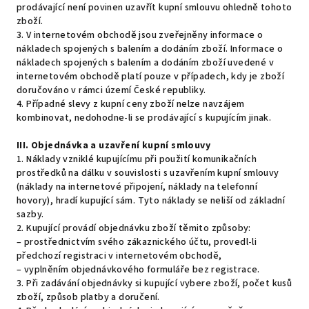
prodávající není povinen uzavřít kupní smlouvu ohledně tohoto
zboží.
3. V internetovém obchodě jsou zveřejněny informace o
nákladech spojených s balením a dodáním zboží. Informace o
nákladech spojených s balením a dodáním zboží uvedené v
internetovém obchodě platí pouze v případech, kdy je zboží
doručováno v rámci území České republiky.
4. Případné slevy z kupní ceny zboží nelze navzájem
kombinovat, nedohodne-li se prodávající s kupujícím jinak.
III.
Objednávka a uzavření kupní smlouvy
1. Náklady vzniklé kupujícímu při použití komunikačních
prostředků na dálku v souvislosti s uzavřením kupní smlouvy
(náklady na internetové připojení, náklady na telefonní
hovory), hradí kupující sám. Tyto náklady se neliší od základní
sazby.
2. Kupující provádí objednávku zboží těmito způsoby:
– prostřednictvím svého zákaznického účtu, provedl-li
předchozí registraci v internetovém obchodě,
– vyplněním objednávkového formuláře bez registrace.
3. Při zadávání objednávky si kupující vybere zboží, počet kusů
zboží, způsob platby a doručení.