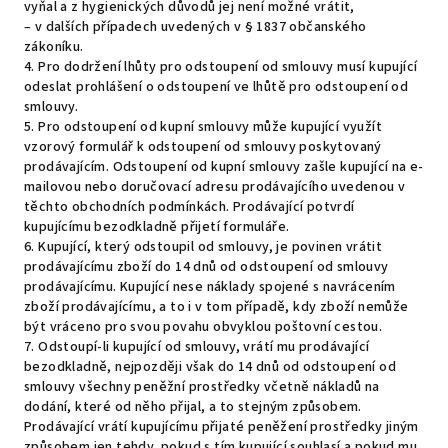
vyňal a z hygienických důvodů jej není možné vrátit,
– v dalších případech uvedených v § 1837 občanského
zákoníku.
4. Pro dodržení lhůty pro odstoupení od smlouvy musí kupující
odeslat prohlášení o odstoupení ve lhůtě pro odstoupení od
smlouvy.
5. Pro odstoupení od kupní smlouvy může kupující využít
vzorový formulář k odstoupení od smlouvy poskytovaný
prodávajícím. Odstoupení od kupní smlouvy zašle kupující na e-
mailovou nebo doručovací adresu prodávajícího uvedenou v
těchto obchodních podmínkách. Prodávající potvrdí
kupujícímu bezodkladně přijetí formuláře.
6. Kupující, který odstoupil od smlouvy, je povinen vrátit
prodávajícímu zboží do 14 dnů od odstoupení od smlouvy
prodávajícímu. Kupující nese náklady spojené s navrácením
zboží prodávajícímu, a to i v tom případě, kdy zboží nemůže
být vráceno pro svou povahu obvyklou poštovní cestou.
7. Odstoupí-li kupující od smlouvy, vrátí mu prodávající
bezodkladně, nejpozději však do 14 dnů od odstoupení od
smlouvy všechny peněžní prostředky včetně nákladů na
dodání, které od něho přijal, a to stejným způsobem.
Prodávající vrátí kupujícímu přijaté peněžení prostředky jiným
způsobem jen tehdy, pokud s tím kupující souhlasí a pokud mu