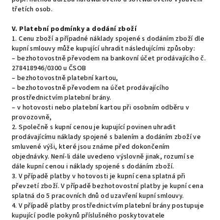
třetích osob.
V.
Platební podmínky a dodání zboží
1. Cenu zboží a případné náklady spojené s dodáním zboží dle
kupní smlouvy může kupující uhradit následujícími způsoby:
– bezhotovostně převodem na bankovní účet prodávajícího č.
278418946/0300 u ČSOB
– bezhotovostně platební kartou,
– bezhotovostně převodem na účet prodávajícího
prostřednictvím platební brány.
– v hotovosti nebo platební kartou při osobním odběru v
provozovně,
2. Společně s kupní cenou je kupující povinen uhradit
prodávajícímu náklady spojené s balením a dodáním zboží ve
smluvené výši, které jsou známe před dokončením
objednávky. Není-li dále uvedeno výslovně jinak, rozumí se
dále kupní cenou i náklady spojené s dodáním zboží.
3. V případě platby v hotovosti je kupní cena splatná při
převzetí zboží. V případě bezhotovostní platby je kupní cena
splatná do 5 pracovních dnů od uzavření kupní smlouvy.
4. V případě platby prostřednictvím platební brány postupuje
kupující podle pokynů příslušného poskytovatele