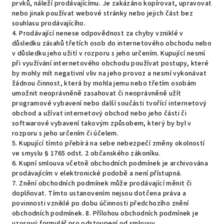
prvků, náleží prodávajícímu. Je zakázáno kopírovat, upravovat
nebo jinak používat webové stránky nebo jejich část bez
souhlasu prodávajícího.
4. Prodávající nenese odpovědnost za chyby vzniklé v
důsledku zásahů třetích osob do internetového obchodu nebo
v důsledku jeho užití v rozporu s jeho určením. Kupující nesmí
při využívání internetového obchodu používat postupy, které
by mohly mít negativní vliv na jeho provoz a nesmí vykonávat
žádnou činnost, která by mohla jemu nebo třetím osobám
umožnit neoprávněně zasahovat či neoprávněně užít
programové vybavení nebo další součásti tvořící internetový
obchod a užívat internetový obchod nebo jeho části či
softwarové vybavení takovým způsobem, který by byl v
rozporu s jeho určením či účelem.
5. Kupující tímto přebírá na sebe nebezpečí změny okolností
ve smyslu § 1765 odst. 2 občanského zákoníku.
6. Kupní smlouva včetně obchodních podmínek je archivována
prodávajícím v elektronické podobě a není přístupná.
7. Znění obchodních podmínek může prodávající měnit či
doplňovat. Tímto ustanovením nejsou dotčena práva a
povinnosti vzniklé po dobu účinnosti předchozího znění
obchodních podmínek. 8. Přílohou obchodních podmínek je
vzorový formulář pro odstoupení od smlouvy.