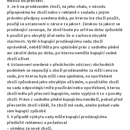
měsíců od převzetí.
3. Je-li na prodávaném zboží, na jeho obalu, v návodu
připojenému ke zboží nebo v reklamě v souladu s jinými
právními předpisy uvedena doba, po kterou lze zboží použít,
použijí se ustanovení o záruce za jakost. Zárukou za jakost se
prodávající zavazuje, že zboží bude po určitou dobu způsobilé
k použití pro obvyklý účel nebo že si zachová obvyklé
vlastnosti. Vytkl-li kupující prodávajícímu vadu zboží
oprávněně, neběží lhůta pro uplatnění práv z vadného plnění
ani záruční doba po dobu, po kterou nemůže kupující vadné
zboží užívat.
4. Ustanovení uvedená v předchozím odstavci obchodních
podmínek se nepoužijí u zboží prodávaného za nižší cenu na
vadu, pro kterou byla nižší cena ujednána, na opotřebení
zboží způsobené jeho obvyklým užíváním, u použitého zboží
na vadu odpovídající míře používání nebo opotřebení, kterou
zboží mělo při převzetí kupujícím, nebo vyplývá-li to z povahy
zboží. Právo z vadného plnění kupujícímu nenáleží, pokud před
převzetím zboží věděl, že zboží má vadu, anebo pokud vadu
sám kupující způsobil.
5. V případě výskytu vady může kupující prodávajícímu
předložit reklamaci a požadovat
– výměnu za nové zboží,