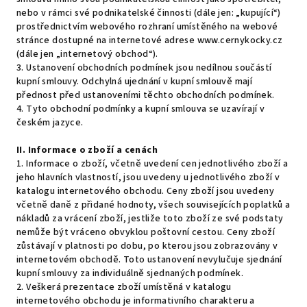
nebo v rámci své podnikatelské činnosti (dále jen: „kupující“)
prostřednictvím webového rozhraní umístěného na webové
stránce dostupné na internetové adrese www.cernykocky.cz
(dále jen „internetový obchod“).
3. Ustanovení obchodních podmínek jsou nedílnou součástí
kupní smlouvy. Odchylná ujednání v kupní smlouvě mají
přednost před ustanoveními těchto obchodních podmínek.
4. Tyto obchodní podmínky a kupní smlouva se uzavírají v
českém jazyce.
II.
Informace o zboží a cenách
1. Informace o zboží, včetně uvedení cen jednotlivého zboží a
jeho hlavních vlastností, jsou uvedeny u jednotlivého zboží v
katalogu internetového obchodu. Ceny zboží jsou uvedeny
včetně daně z přidané hodnoty, všech souvisejících poplatků a
nákladů za vrácení zboží, jestliže toto zboží ze své podstaty
nemůže být vráceno obvyklou poštovní cestou. Ceny zboží
zůstávají v platnosti po dobu, po kterou jsou zobrazovány v
internetovém obchodě. Toto ustanovení nevylučuje sjednání
kupní smlouvy za individuálně sjednaných podmínek.
2. Veškerá prezentace zboží umístěná v katalogu
internetového obchodu je informativního charakteru a