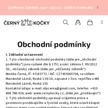
Přejít
na
DOPRAVA ZDARMA nad 1 500 Kč + DÁREK K NÁKUPU
obsah
Nákupní
Hledat
Přihlášení
Obchodní podmínky
košík
I. Základní ustanovení
1. Tyto všeobecné obchodní podmínky (dále jen „obchodní
podmínky“) jsou vydané dle § 1751 a násl. zákona č. 89/2012
Sb., občanský zákoník (dále jen „občanský zákoník“).
Monika Černá, IČ: 47183772 / DIČ: CZ7459265704, se sídlem:
Mariánské Lázně, Ruská 124/10, zapsaná v živn. rejstříku u MÚ
Mariánské Lázně, Ruská 155.
Kontaktní údaje: e-mail: idpcerna@gmail.com, telefon: +420
608 766 424, web: www.cernykocky.cz, (dále jen „prodávající“)
2. Tyto obchodní podmínky upravují vzájemná práva a
povinnosti prodávajícího a fyzické osoby, která uzavírá kupní
smlouvu mimo svou podnikatelskou činnost jako spotřebitel,