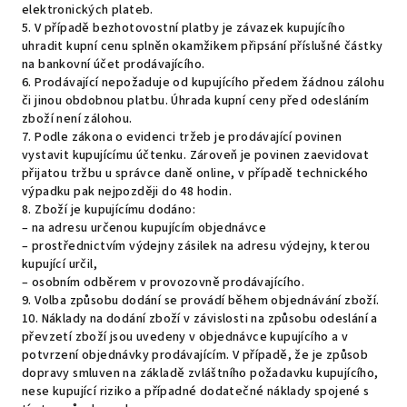
elektronických plateb.
5. V případě bezhotovostní platby je závazek kupujícího
uhradit kupní cenu splněn okamžikem připsání příslušné částky
na bankovní účet prodávajícího.
6. Prodávající nepožaduje od kupujícího předem žádnou zálohu
či jinou obdobnou platbu. Úhrada kupní ceny před odesláním
zboží není zálohou.
7. Podle zákona o evidenci tržeb je prodávající povinen
vystavit kupujícímu účtenku. Zároveň je povinen zaevidovat
přijatou tržbu u správce daně online, v případě technického
výpadku pak nejpozději do 48 hodin.
8. Zboží je kupujícímu dodáno:
– na adresu určenou kupujícím objednávce
– prostřednictvím výdejny zásilek na adresu výdejny, kterou
kupující určil,
– osobním odběrem v provozovně prodávajícího.
9. Volba způsobu dodání se provádí během objednávání zboží.
10. Náklady na dodání zboží v závislosti na způsobu odeslání a
převzetí zboží jsou uvedeny v objednávce kupujícího a v
potvrzení objednávky prodávajícím. V případě, že je způsob
dopravy smluven na základě zvláštního požadavku kupujícího,
nese kupující riziko a případné dodatečné náklady spojené s