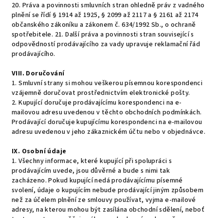
20. Práva a povinnosti smluvních stran ohledně práv z vadného
plnění se řídí § 1914 až 1925, § 2099 až 2117 a § 2161 až 2174
občanského zákoníku a zákonem č. 634/1992 Sb., o ochraně
spotřebitele. 21. Další práva a povinnosti stran související s
odpovědností prodávajícího za vady upravuje reklamační řád
prodávajícího.
VIII.
Doručování
1. Smluvní strany si mohou veškerou písemnou korespondenci
vzájemně doručovat prostřednictvím elektronické pošty.
2. Kupující doručuje prodávajícímu korespondenci na e-
mailovou adresu uvedenou v těchto obchodních podmínkách.
Prodávající doručuje kupujícímu korespondenci na e-mailovou
adresu uvedenou v jeho zákaznickém účtu nebo v objednávce.
IX.
Osobní údaje
1. Všechny informace, které kupující při spolupráci s
prodávajícím uvede, jsou důvěrné a bude s nimi tak
zacházeno. Pokud kupující nedá prodávajícímu písemné
svolení, údaje o kupujícím nebude prodávající jiným způsobem
než za účelem plnění ze smlouvy používat, vyjma e-mailové
adresy, na kterou mohou být zasílána obchodní sdělení, neboť