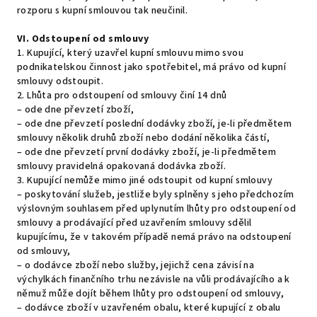
rozporu s kupní smlouvou tak neučinil.
VI.
Odstoupení od smlouvy
1. Kupující, který uzavřel kupní smlouvu mimo svou
podnikatelskou činnost jako spotřebitel, má právo od kupní
smlouvy odstoupit.
2. Lhůta pro odstoupení od smlouvy činí 14 dnů
– ode dne převzetí zboží,
– ode dne převzetí poslední dodávky zboží, je-li předmětem
smlouvy několik druhů zboží nebo dodání několika částí,
– ode dne převzetí první dodávky zboží, je-li předmětem
smlouvy pravidelná opakovaná dodávka zboží.
3. Kupující nemůže mimo jiné odstoupit od kupní smlouvy
– poskytování služeb, jestliže byly splněny s jeho předchozím
výslovným souhlasem před uplynutím lhůty pro odstoupení od
smlouvy a prodávající před uzavřením smlouvy sdělil
kupujícímu, že v takovém případě nemá právo na odstoupení
od smlouvy,
– o dodávce zboží nebo služby, jejichž cena závisí na
výchylkách finančního trhu nezávisle na vůli prodávajícího a k
němuž může dojít během lhůty pro odstoupení od smlouvy,
– dodávce zboží v uzavřeném obalu, které kupující z obalu