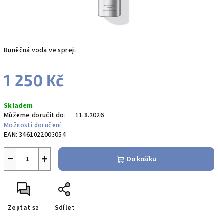
Buněčná voda ve spreji.
1 250 Kč
Měrná
Skladem
cena:
Můžeme doručit do:
11.8.2026
Možnosti doručení
EAN:
3461022003054
−
+
Do košíku
Zeptat se
Sdílet