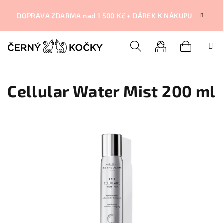
Přejít
na
DOPRAVA ZDARMA nad 1 500 Kč + DÁREK K NÁKUPU
obsah
Nákupní
Hledat
Přihlášení
Cellular Water Mist 200 ml
košík