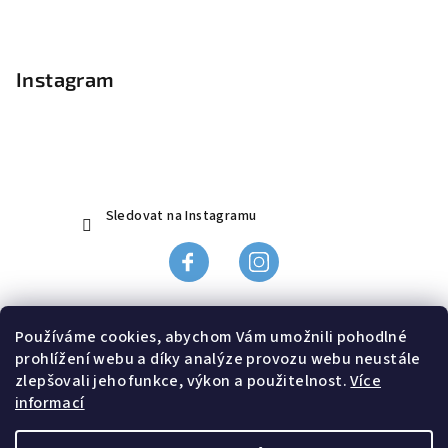
Z
á
p
Instagram
a
t
í
Sledovat na Instagramu
Obchodní podmínky
Používáme cookies, abychom Vám umožnili pohodlné
Ochrana údajů
prohlížení webu a díky analýze provozu webu neustále
Odstoupení od smlouvy, reklamace
zlepšovali jeho funkce, výkon a použitelnost.
Více
informací
Doprava a platba
Kontakt