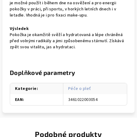
je možné použít i během dne na osvěžení a pro energii
pokožky v práci, při sportu, v horkých letních dnech i v
letadle. Vhodná je i pro fixaci make-upu.
Výsledek
Pokožka je okamžitě svěží a hydratovaná a lépe chráněná
před volnými radikály a jimi způsobenému stárnutí. Získává
zpět svou vitalitu, jas a hydrataci.
Doplňkové parametry
Kategorie
:
Péče o pleť
EAN
:
3461022003054
Podobné produkty