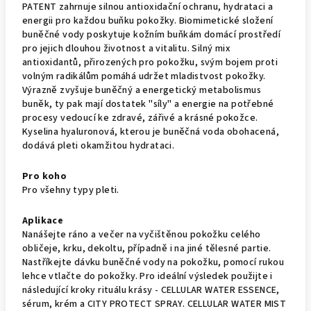
PATENT zahrnuje silnou antioxidační ochranu, hydrataci a
energii pro každou buňku pokožky. Biomimetické složení
buněčné vody poskytuje kožním buňkám domácí prostředí
pro jejich dlouhou životnost a vitalitu. Silný mix
antioxidantů, přirozených pro pokožku, svým bojem proti
volným radikálům pomáhá udržet mladistvost pokožky.
Výrazně zvyšuje buněčný a energetický metabolismus
buněk, ty pak mají dostatek "síly" a energie na potřebné
procesy vedoucí ke zdravé, zářivé a krásné pokožce.
Kyselina hyaluronová, kterou je buněčná voda obohacená,
dodává pleti okamžitou hydrataci.
Pro koho
Pro všehny typy pleti.
Aplikace
Nanášejte ráno a večer na vyčištěnou pokožku celého
obličeje, krku, dekoltu, případně i na jiné tělesné partie.
Nastříkejte dávku buněčné vody na pokožku, pomocí rukou
lehce vtlačte do pokožky. Pro ideální výsledek použijte i
následující kroky rituálu krásy - CELLULAR WATER ESSENCE,
sérum, krém a CITY PROTECT SPRAY. CELLULAR WATER MIST