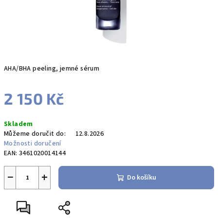
AHA/BHA peeling, jemné sérum
2 150 Kč
Měrná
Skladem
cena:
Můžeme doručit do:
12.8.2026
Možnosti doručení
EAN:
3461020014144
−
+
Do košíku