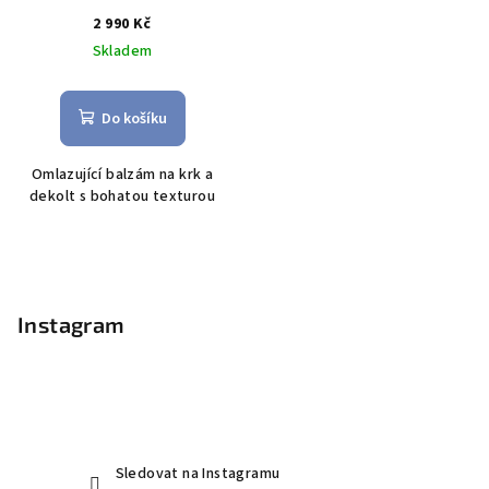
2 990 Kč
Skladem
Do košíku
O
mlazující balzám na krk a
dekolt s bohatou texturou
Z
á
p
Instagram
a
t
í
Sledovat na Instagramu