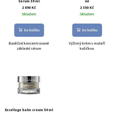
Serum 30 ml
ml
2 890 Kč
2 350 Kč
Skladem
Skladem
Do košíku
Do košíku
Buněčné koncentrované
Výživný krém s mateří
základní sérum
kašičkou
Excellage balm cream 50 ml