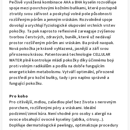
Pečlivě vyvážená kombinace AHA a BHA kyselin rozvolňuje
spoje mezi povrchovými kožními buňkami, které postupně
ztratily svou zářivost a poskytují volné pole působnosti
rozšířeným pórům a jemným vráskám. Rozvolněné spoje
dovolují a urychlují fyziologické olupování vrchních vrstev
pokožky. Ta pak naprosto reflexivně zareaguje zvýšenou
tvorbou čerstvých, zdravých, buněk, které už nedávají
prostor rozšířeným pórům ani vráskám. Ba právě naopak.
Nová pokožka je krásně vyhlazená, jasnější a září svou
přirozenou krásou. Patentovaná technologie CELLULAR
WATER plně kontroluje mládí pokožky díky účinnému boji
proti volným radikálům a podílu na dobře fungujícím
energetickém metabolismu. Vytváří optimální, přirozené
prostředí pro kožní buňky, tady i pro naplno správně a
fungující pokožku.
Pro koho
Pro citlivější, mdlou, zašedlou pleť bez života s nerovným
povrchem, rozšířenými póry a vráskami. Ideální
podzimní/zimní kúra. Není vhodné pro osoby s alergií na
ovoce obsahující ovocné kyseliny (jablka, citrusy...).
Doplňuje dermatologické peelingy, optimalizuje procedury