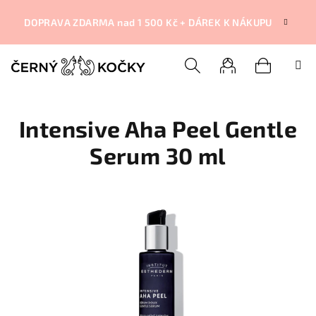
Přejít
na
DOPRAVA ZDARMA nad 1 500 Kč + DÁREK K NÁKUPU
obsah
Nákupní
Hledat
Přihlášení
Intensive Aha Peel Gentle
košík
Serum 30 ml