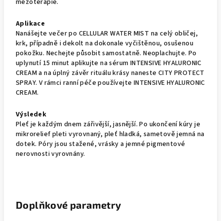
mezoterapie.
Aplikace
Nanášejte večer po CELLULAR WATER MIST na celý obličej,
krk, případně i dekolt na dokonale vyčištěnou, osušenou
pokožku. Nechejte působit samostatně. Neoplachujte. Po
uplynutí 15 minut aplikujte na sérum INTENSIVE HYALURONIC
CREAM a na úplný závěr rituálu krásy naneste CITY PROTECT
SPRAY. V rámci ranní péče používejte INTENSIVE HYALURONIC
CREAM.
Výsledek
Pleť je každým dnem zářivější, jasnější. Po ukončení kúry je
mikrorelief pleti vyrovnaný, pleť hladká, sametově jemná na
dotek. Póry jsou stažené, vrásky a jemné pigmentové
nerovnosti vyrovnány.
Doplňkové parametry