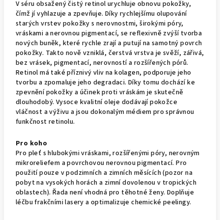
V séru obsažený čistý retinol urychluje obnovu pokožky,
čímž jí vyhlazuje a zpevňuje. Díky rychlejšímu olupování
starých vrstev pokožky s nerovnostmi, širokými póry,
vráskami a nerovnou pigmentací, se reflexivně zvýší tvorba
nových buněk, které rychle zrají a putují na samotný povrch
pokožky. Takto nově vzniklá, čerstvá vrstva je svěží, zářivá,
bez vrásek, pigmentací, nerovností a rozšířených pórů.
Retinol má také příznivý vliv na kolagen, podporuje jeho
tvorbu a zpomaluje jeho degradaci. Díky tomu dochází ke
zpevnění pokožky a účinek proti vráskám je skutečně
dlouhodobý. Vysoce kvalitní oleje dodávají pokožce
vláčnost a výživu a jsou dokonalým médiem pro správnou
funkčnost retinolu.
Pro koho
Pro pleť s hlubokými vráskami, rozšířenými póry, nerovným
mikroreliefem a povrchovou nerovnou pigmentací. Pro
použití pouze v podzimních a zimních měsících (pozor na
pobyt na vysokých horách a zimní dovolenou v tropických
oblastech). Řada není vhodná pro těhotné ženy. Doplňuje
léčbu frakčními lasery a optimalizuje chemické peelingy.