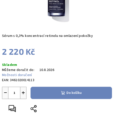
Sérum s 0,3% koncentrací retinolu na omlazení pokožky
2 220 Kč
Měrná
Skladem
cena:
Můžeme doručit do:
10.8.2026
Možnosti doručení
EAN:
3461020014113
−
+
Do košíku