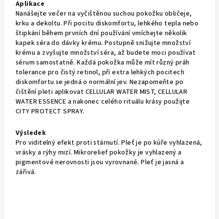
Aplikace
Nanášejte večer na vyčištěnou suchou pokožku obličeje,
krku a dekoltu. Při pocitu diskomfortu, lehkého tepla nebo
štipkání během prvních dní používání vmíchejte několik
kapek séra do dávky krému. Postupně snižujte množství
krému a zvyšujte množství séra, až budete moci používat
sérum samostatně. Každá pokožka může mít různý práh
tolerance pro čistý retinol, při extra lehkých pocitech
diskomfortu se jedná o normální jev. Nezapomeňte po
čištění pleti aplikovat CELLULAR WATER MIST, CELLULAR
WATER ESSENCE a nakonec celého rituálu krásy použijte
CITY PROTECT SPRAY.
Výsledek
Pro viditelný efekt proti stárnutí. Pleť je po kúře vyhlazená,
vrásky a rýhy mizí. Mikrorelief pokožky je vyhlazený a
pigmentové nerovnosti jsou vyrovnané. Pleť je jasná a
zářivá.