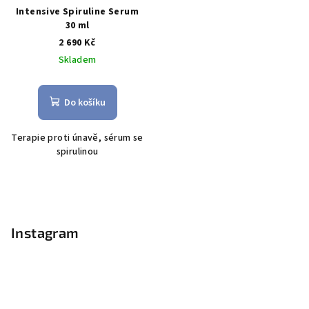
Intensive Spiruline Serum
30 ml
2 690 Kč
Skladem
Do košíku
Terapie proti únavě, sérum se
spirulinou
Z
á
p
Instagram
a
t
í