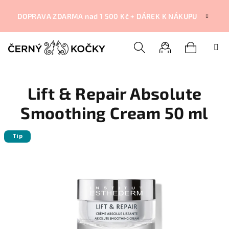
Přejít
na
DOPRAVA ZDARMA nad 1 500 Kč + DÁREK K NÁKUPU
obsah
Nákupní
Hledat
Přihlášení
Lift & Repair Absolute
košík
Smoothing Cream 50 ml
Tip