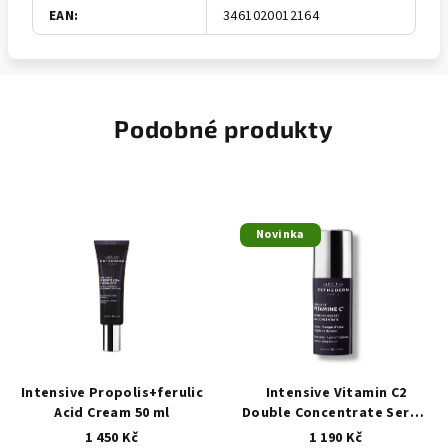
EAN
:
3461020012164
Podobné produkty
Novinka
Intensive Propolis+ferulic
Intensive Vitamin C2
Acid Cream 50 ml
Double Concentrate Serum
10 ml
1 450 Kč
1 190 Kč