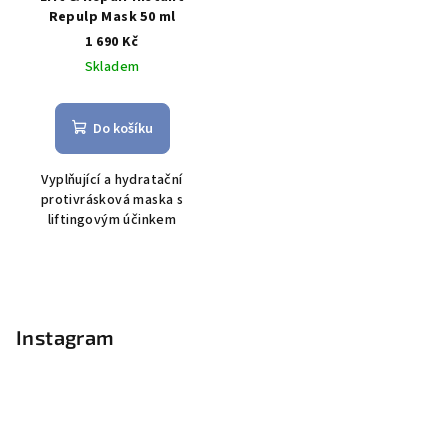
Repulp Mask 50 ml
1 690 Kč
Skladem
Do košíku
V
yplňující a hydratační
protivrásková maska s
liftingovým účinkem
Z
á
p
Instagram
a
t
í