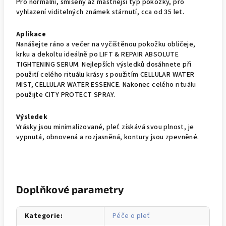
Pro normální, smíšený až mastnější typ pokožky, pro
vyhlazení viditelných známek stárnutí, cca od 35 let.
Aplikace
Nanášejte ráno a večer na vyčištěnou pokožku obličeje,
krku a dekoltu ideálně po LIFT & REPAIR ABSOLUTE
TIGHTENING SERUM. Nejlepších výsledků dosáhnete při
použití celého rituálu krásy s použitím CELLULAR WATER
MIST, CELLULAR WATER ESSENCE. Nakonec celého rituálu
použijte CITY PROTECT SPRAY.
Výsledek
Vrásky jsou minimalizované, pleť získává svou plnost, je
vypnutá, obnovená a rozjasněná, kontury jsou zpevněné.
Doplňkové parametry
Kategorie
:
Péče o pleť