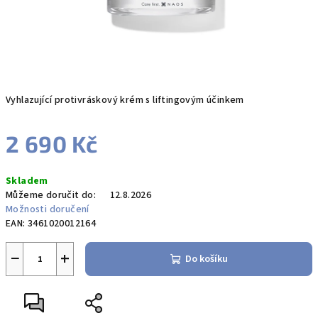
V
yhlazující protivráskový krém s liftingovým účinkem
2 690 Kč
Měrná
Skladem
cena:
Můžeme doručit do:
12.8.2026
Možnosti doručení
EAN:
3461020012164
−
+
Do košíku