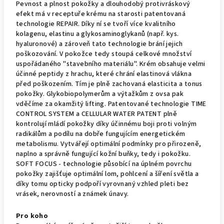
Pevnost a plnost pokožky a dlouhodobý protivráskový
efekt má v receptuře krému na starosti patentovaná
technologie REPAIR. Díky ní se tvoří více kvalitního
kolagenu, elastinu a glykosaminoglykanů (např. kys.
hyaluronové) a zároveň tato technologie brání jejich
poškozování. V pokožce tedy stoupá celkové množství
uspořádaného "stavebního materiálu". Krém obsahuje velmi
účinné peptidy z hrachu, které chrání elastinová vlákna
před poškozením. Tím je plně zachovaná elasticita a tonus
pokožky. Glykobiopolymerům a výtažkům z ovsa pak
vděčíme za okamžitý lifting. Patentované technologie TIME
CONTROL SYSTEM a CELLULAR WATER PATENT plně
kontrolují mládí pokožky díky účinnému boji proti volným
radikálům a podílu na dobře fungujícím energetickém
metabolismu. Vytvářejí optimální podmínky pro přirozeně,
naplno a správně fungující kožní buňky, tedy i pokožku.
SOFT FOCUS - technologie působící na úplném povrchu
pokožky zajišťuje optimální lom, pohlcení a šíření světla a
díky tomu opticky podpoří vyrovnaný vzhled pleti bez
vrásek, nerovností a známek únavy.
Pro koho