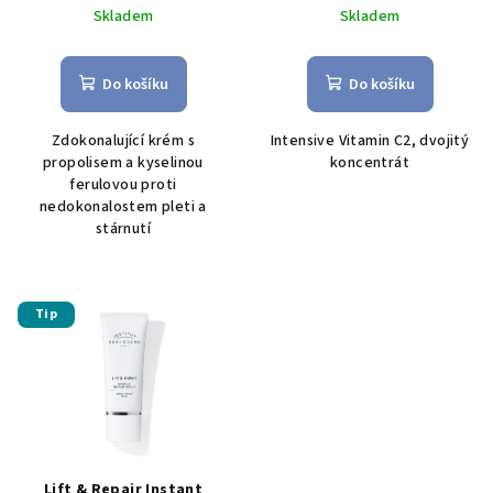
Skladem
Skladem
Do košíku
Do košíku
Zdokonalující krém s
Intensive Vitamin C2, dvojitý
propolisem a kyselinou
koncentrát
ferulovou proti
nedokonalostem pleti a
stárnutí
Tip
Lift & Repair Instant