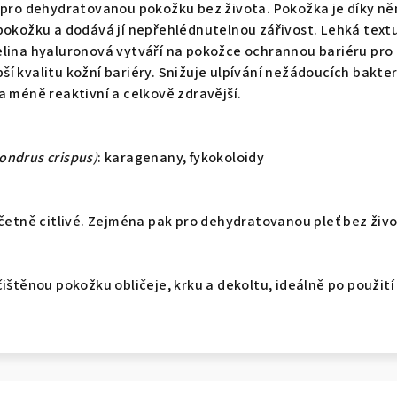
l pro dehydratovanou pokožku bez života. Pokožka je díky n
pokožku a dodává jí nepřehlédnutelnou zářivost. Lehká text
elina hyaluronová vytváří na pokožce ochrannou bariéru pr
í kvalitu kožní bariéry.
Snižuje ulpívání nežádoucích bakter
a méně reaktivní a celkově zdravější.
ondrus crispus)
: karagenany, fykokoloidy
včetně citlivé. Zejména pak pro dehydratovanou pleť bez živ
čištěnou pokožku obličeje, krku a dekoltu, ideálně po použit