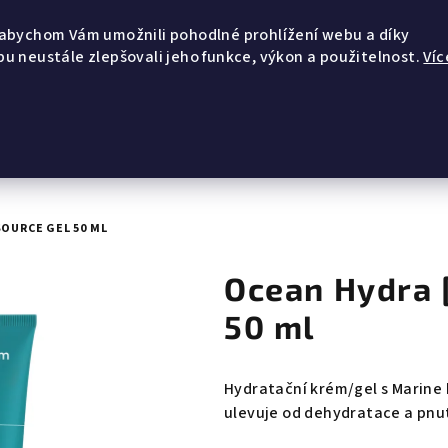
DOPRAVA ZDARMA nad 1 500 Kč + DÁREK K NÁKUPU
abychom Vám umožnili pohodlné prohlížení webu a díky
u neustále zlepšovali jeho funkce, výkon a použitelnost.
Víc
OURCE GEL 50 ML
Ocean Hydra 
50 ml
Hydratační krém/gel s Marine 
ulevuje od dehydratace a pnutí