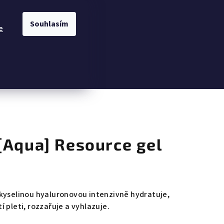
Souhlasím
e
Hledat
Přihlášení
Nákupní
košík
[Aqua] Resource gel
kyselinou hyaluronovou intenzivně hydratuje,
 pleti, rozzařuje a vyhlazuje.