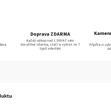
Kamenn
Doprava ZDARMA
Každý nákup nad 1 500 Kč vám
doručíme zdarma, stačí si vybrat ze 7
líme
Přijďte si vy
typů odeslání
do
duktu