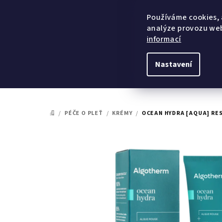
Přejít
na
Používáme cookies, 
analýze provozu web
obsah
informací
Nastavení
/
PÉČE O PLEŤ
/
KRÉMY
/
OCEAN HYDRA [AQUA] RES
DOMŮ