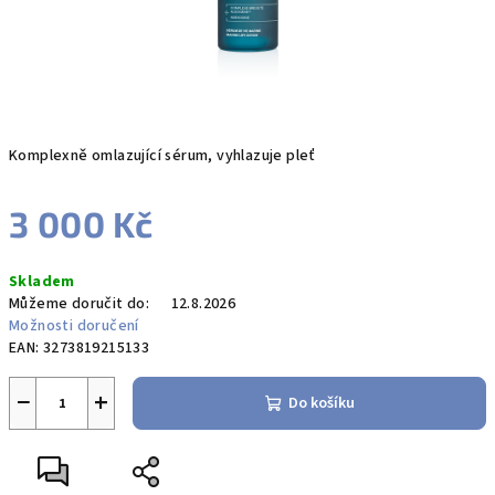
Komplexně omlazující sérum, vyhlazuje pleť
3 000 Kč
Měrná
Skladem
cena:
Můžeme doručit do:
12.8.2026
Možnosti doručení
EAN:
3273819215133
−
+
Do košíku