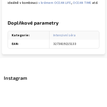
ideálně v kombinaci
s krémem OCEAN LIFE
,
OCEAN TIME
atd.
Doplňkové parametry
Kategorie
:
Intenzivní séra
EAN
:
3273819215133
Z
á
p
Instagram
a
t
í