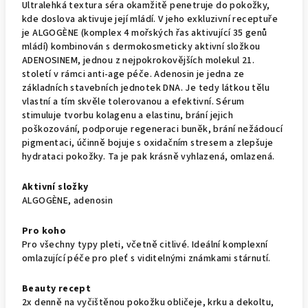
Ultralehká textura séra okamžitě penetruje do pokožky,
kde doslova aktivuje její mládí. V jeho exkluzivní receptuře
je ALGOGÈNE (komplex 4 mořských řas aktivující 35 genů
mládí) kombinován s dermokosmeticky aktivní složkou
ADENOSINEM, jednou z nejpokrokovějších molekul 21.
století v rámci anti-age péče. Adenosin je jedna ze
základních stavebních jednotek DNA. Je tedy látkou tělu
vlastní a tím skvěle tolerovanou a efektivní. Sérum
stimuluje tvorbu kolagenu a elastinu, brání jejich
poškozování, podporuje regeneraci buněk, brání nežádoucí
pigmentaci, účinně bojuje s oxidačním stresem a zlepšuje
hydrataci pokožky. Ta je pak krásně vyhlazená, omlazená.
Aktivní složky
ALGOGÈNE, adenosin
Pro koho
Pro všechny typy pleti, včetně citlivé. Ideální komplexní
omlazující péče pro pleť s viditelnými známkami stárnutí.
Beauty recept
2x denně na vyčištěnou pokožku obličeje, krku a dekoltu,