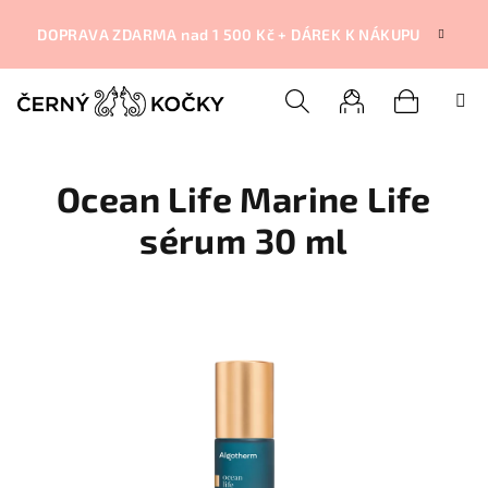
Přejít
na
DOPRAVA ZDARMA nad 1 500 Kč + DÁREK K NÁKUPU
obsah
Nákupní
Hledat
Přihlášení
Ocean Life Marine Life
košík
sérum 30 ml