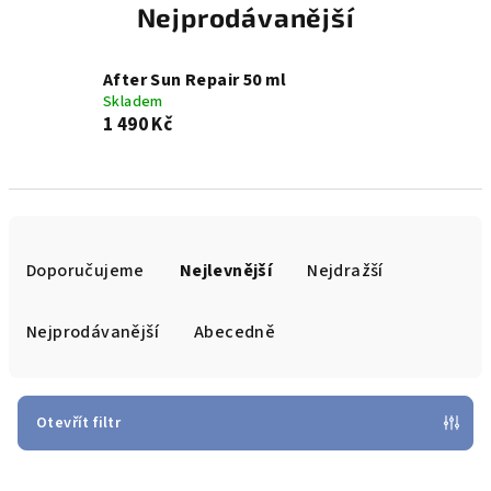
Nejprodávanější
After Sun Repair 50 ml
Skladem
1 490 Kč
Ř
a
Doporučujeme
Nejlevnější
Nejdražší
z
e
Nejprodávanější
Abecedně
n
í
p
Otevřít filtr
r
V
o