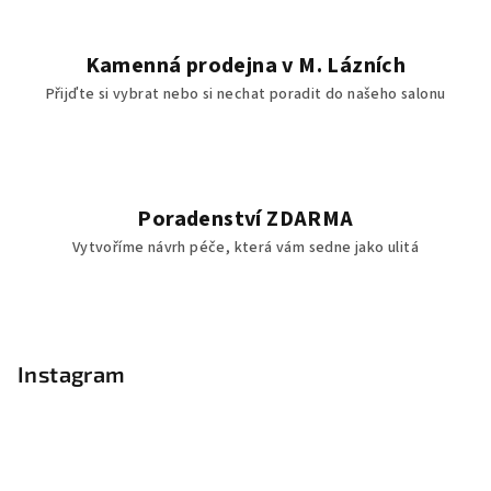
Kamenná prodejna v M. Lázních
Přijďte si vybrat nebo si nechat poradit do našeho salonu
Poradenství ZDARMA
Vytvoříme návrh péče, která vám sedne jako ulitá
Z
á
p
Instagram
a
t
í