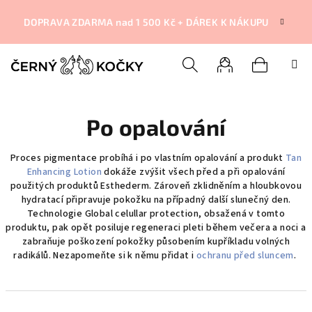
Přejít
na
DOPRAVA ZDARMA nad 1 500 Kč + DÁREK K NÁKUPU
obsah
Nákupní
Hledat
Přihlášení
Po opalování
košík
Proces pigmentace probíhá i po vlastním opalování a produkt
Tan
Enhancing Lotion
dokáže zvýšit všech před a při opalování
použitých produktů Esthederm. Zároveň zklidněním a hloubkovou
hydratací připravuje pokožku na případný další slunečný den.
Technologie Global celullar protection, obsažená v tomto
produktu, pak opět posiluje regeneraci pleti během večera a noci a
zabraňuje poškození pokožky působením kupříkladu volných
radikálů. Nezapomeňte si k němu přidat i
ochranu před sluncem
.