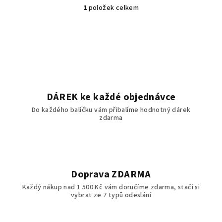
1
položek celkem
O
v
l
á
d
a
c
í
DÁREK ke každé objednávce
p
Do každého balíčku vám přibalíme hodnotný dárek
r
zdarma
v
k
y
v
ý
Doprava ZDARMA
p
Každý nákup nad 1 500 Kč vám doručíme zdarma, stačí si
i
vybrat ze 7 typů odeslání
s
u