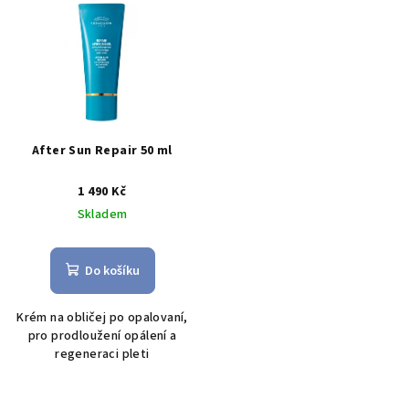
ý
d
p
u
i
k
s
t
p
ů
r
After Sun Repair 50 ml
o
1 490 Kč
d
Skladem
u
k
t
Do košíku
ů
K
rém na obličej po opalovaní,
pro prodloužení opálení a
regeneraci pleti