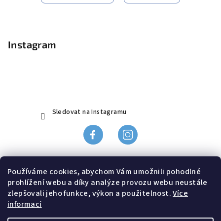
Z
á
p
Instagram
a
t
í
Sledovat na Instagramu
Obchodní podmínky
Používáme cookies, abychom Vám umožnili pohodlné
Ochrana údajů
prohlížení webu a díky analýze provozu webu neustále
Odstoupení od smlouvy, reklamace
zlepšovali jeho funkce, výkon a použitelnost.
Více
informací
Doprava a platba