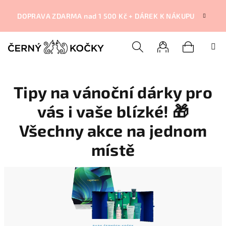
Přejít
na
DOPRAVA ZDARMA nad 1 500 Kč + DÁREK K NÁKUPU
obsah
Nákupní
Hledat
Přihlášení
Tipy na vánoční dárky pro
košík
vás i vaše blízké! 🎁
Všechny akce na jednom
místě