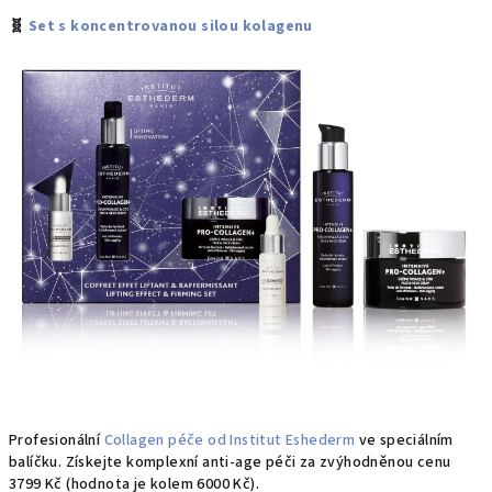
🧬
Set s koncentrovanou silou kolagenu
Profesionální
Collagen péče od Institut Eshederm
ve speciálním
balíčku. Získejte komplexní anti-age péči za zvýhodněnou cenu
3799 Kč (hodnota je kolem 6000 Kč).