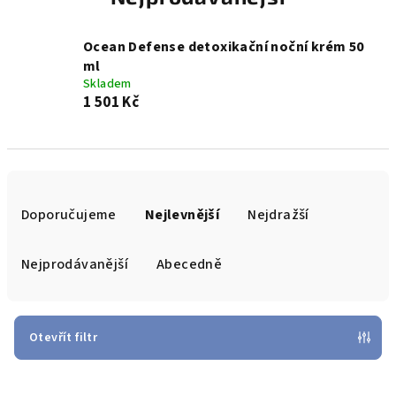
Ocean Defense detoxikační noční krém 50
ml
Skladem
1 501 Kč
Ř
a
Doporučujeme
Nejlevnější
Nejdražší
z
e
Nejprodávanější
Abecedně
n
í
p
Otevřít filtr
r
V
o