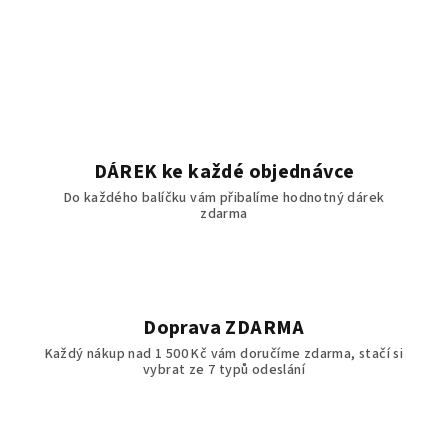
O
v
l
á
d
a
c
í
DÁREK ke každé objednávce
p
Do každého balíčku vám přibalíme hodnotný dárek
r
zdarma
v
k
y
v
ý
Doprava ZDARMA
p
Každý nákup nad 1 500 Kč vám doručíme zdarma, stačí si
i
vybrat ze 7 typů odeslání
s
u