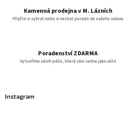
Kamenná prodejna v M. Lázních
Přijďte si vybrat nebo si nechat poradit do našeho salonu
Poradenství ZDARMA
Vytvoříme návrh péče, která vám sedne jako ulitá
Z
á
p
Instagram
a
t
í