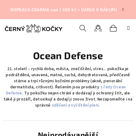
Přejít
na
DOPRAVA ZDARMA nad 1 500 Kč + DÁREK K NÁKUPU
obsah
Nákupní
Hledat
Přihlášení
Ocean Defense
košík
21. stolet
í –
rychlá doba, města, znečištění, stre
s
... pokožka je
podráž
děná, unavená, matná, suchá, dehydratovaná, předčasně
stárne a trpí různými kožními problémy (akné, periorální
dermatitida, citlivost). Řešením jsou produkty
z řady Ocean
Defense
. Ty pokožku nejen chrání a dodávají ji ochranný štít, ale
také ji prozáří, detoxikují a dodají ji znovu život.
Nezapomeňte i na
správné
odlíčení a vyčištění pleti
.
Nejprodávanější