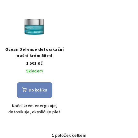
ý
d
p
u
i
k
s
t
p
ů
r
Ocean Defense detoxikační
o
noční krém 50 ml
1 501 Kč
d
Skladem
u
k
t
Do košíku
ů
Noční krém energizuje,
detoxikuje, okysličuje pleť
1
položek celkem