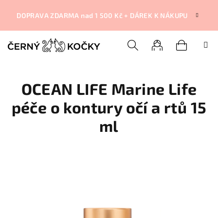
Přejít
na
DOPRAVA ZDARMA nad 1 500 Kč + DÁREK K NÁKUPU
obsah
Nákupní
Hledat
Přihlášení
OCEAN LIFE Marine Life
košík
péče o kontury očí a rtů 15
ml