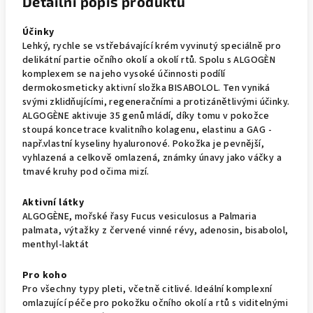
Detailní popis produktu
Účinky
Lehký, rychle se vstřebávající krém vyvinutý speciálně pro
delikátní partie očního okolí a okolí rtů. Spolu s ALGOGÈN
komplexem se na jeho vysoké účinnosti podílí
dermokosmeticky aktivní složka BISABOLOL. Ten vyniká
svými zklidňujícími, regeneračními a protizánětlivými účinky.
ALGOGÈNE aktivuje 35 genů mládí, díky tomu v pokožce
stoupá koncetrace kvalitního kolagenu, elastinu a GAG -
např.vlastní kyseliny hyaluronové. Pokožka je pevnější,
vyhlazená a celkově omlazená, známky únavy jako váčky a
tmavé kruhy pod očima mizí.
Aktivní látky
ALGOGÈNE, mořské řasy Fucus vesiculosus a Palmaria
palmata, výtažky z červené vinné révy, adenosin, bisabolol,
menthyl-laktát
Pro koho
Pro všechny typy pleti, včetně citlivé. Ideální komplexní
omlazující péče pro pokožku očního okolí a rtů s viditelnými