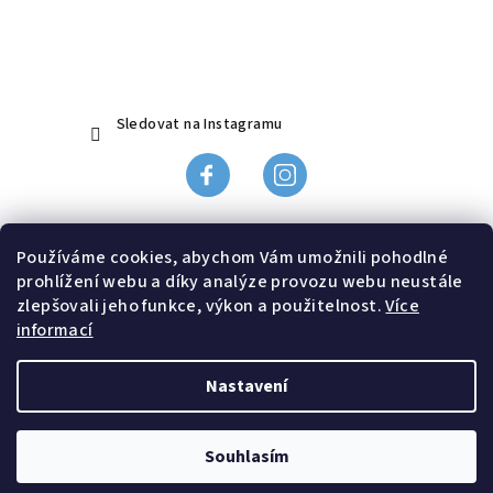
a
t
í
Sledovat na Instagramu
Obchodní podmínky
Používáme cookies, abychom Vám umožnili pohodlné
Ochrana údajů
prohlížení webu a díky analýze provozu webu neustále
Odstoupení od smlouvy, reklamace
zlepšovali jeho funkce, výkon a použitelnost.
Více
informací
Doprava a platba
Kontakt
Nastavení
Copyright 2026
Černý kočky
. Všechna práva vyhrazena.
Souhlasím
Vytvořil Shoptet