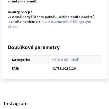
známkami stárnutí.
Beauty recept
2x denně na vyčištěnou pokožku očního okolí a okolí rtů,
ideálně v kombinaci s
ALGOREGARD očním liftingovým
sérem
.
Doplňkové parametry
Kategorie
:
Péče o oční okolí
EAN
:
3273819215126
Z
á
p
Instagram