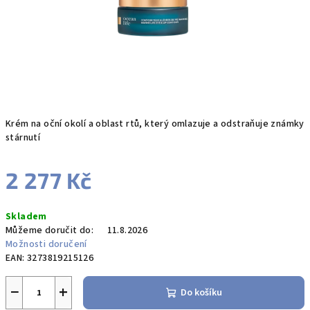
Krém na oční okolí a oblast rtů, který omlazuje a odstraňuje známky
stárnutí
2 277 Kč
Měrná
Skladem
cena:
Můžeme doručit do:
11.8.2026
Možnosti doručení
EAN:
3273819215126
−
+
Do košíku