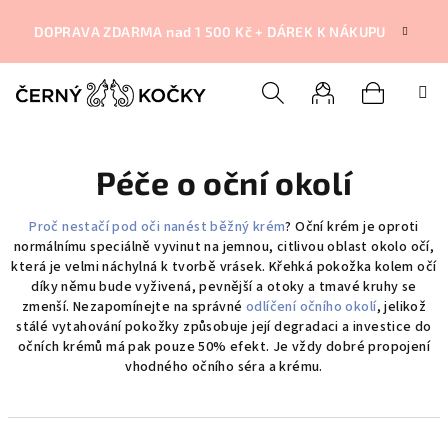
Přejít
na
DOPRAVA ZDARMA nad 1 500 Kč + DÁREK K NÁKUPU
obsah
Nákupní
Hledat
Přihlášení
Péče o oční okolí
košík
Proč nestačí pod oči nanést běžný krém
?
Oční krém
je oproti
normálnímu speciálně vyvinut na jemnou, citlivou oblast okolo očí,
která je velmi náchylná k tvorbě vrásek.
Křehká pokožka kolem očí
díky němu bude vyživená, pevnější a otoky a tmavé kruhy se
zmenší. Nezapomínejte na správné
odlíčení očního okolí
, jelikož
stálé vytahování pokožky způsobuje její degradaci a investice do
očních krémů má pak pouze 50% efekt. Je vždy dobré propojení
vhodného očního séra a krému.