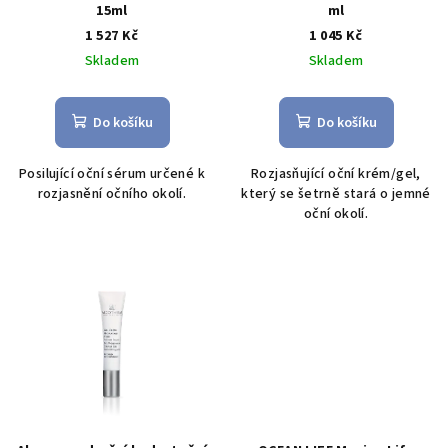
o
15ml
ml
1 527 Kč
1 045 Kč
d
Skladem
Skladem
u
k
t
Do košíku
Do košíku
ů
Posilující oční sérum určené k
Rozjasňující oční krém/gel,
rozjasnění očního okolí.
který se šetrně stará o jemné
oční okolí.