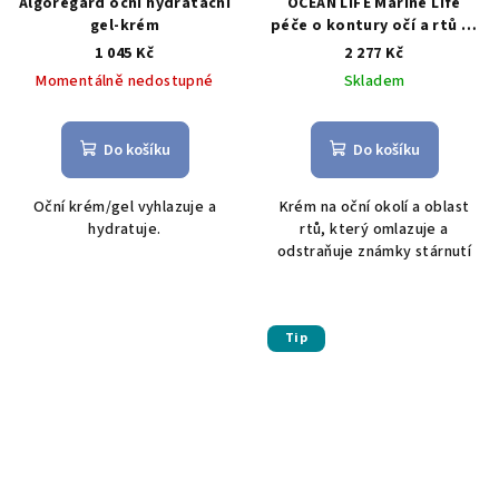
Algoregard oční hydratační
OCEAN LIFE Marine Life
gel-krém
péče o kontury očí a rtů 15
ml
1 045 Kč
2 277 Kč
Momentálně nedostupné
Skladem
Do košíku
Do košíku
Oční krém/gel vyhlazuje a
Krém na oční okolí a oblast
hydratuje.
rtů, který omlazuje a
odstraňuje známky stárnutí
Tip