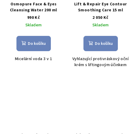
Osmopure Face & Eyes
Lift & Repair Eye Contour
Cleansing Water 200 ml
Smoothing Care 15 ml
990 Kč
2 050 Kč
Skladem
Skladem
Do košíku
Do košíku
Micelární voda 3 v 1
V
yhlazující protivráskový oční
krém s liftingovým účinkem