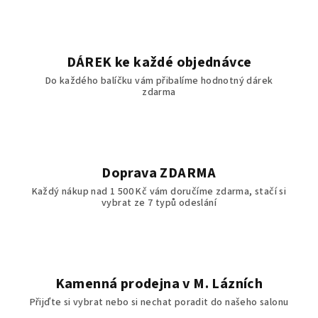
d
a
c
í
DÁREK ke každé objednávce
p
Do každého balíčku vám přibalíme hodnotný dárek
r
zdarma
v
k
y
v
ý
Doprava ZDARMA
p
Každý nákup nad 1 500 Kč vám doručíme zdarma, stačí si
i
vybrat ze 7 typů odeslání
s
u
Kamenná prodejna v M. Lázních
Přijďte si vybrat nebo si nechat poradit do našeho salonu