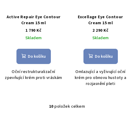
Active Repair Eye Contour
Excellage Eye Contour
Cream 15 ml
Cream 15 ml
1 790 Kč
2 290 Kč
Skladem
Skladem
Do košíku
Do košíku
Oční restrukturalizační
O
mlazující a vyživující oční
zpevňující krém proti vráskám
krém pro obnovu hustoty a
rozjasnění pleti
10
položek celkem
O
v
l
á