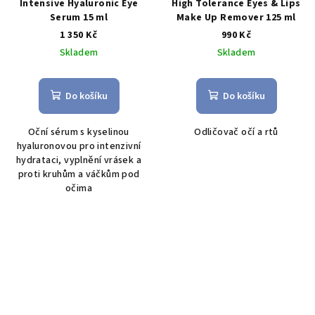
Intensive Hyaluronic Eye
High Tolerance Eyes & Lips
Serum 15 ml
Make Up Remover 125 ml
1 350 Kč
990 Kč
Skladem
Skladem
Do košíku
Do košíku
Oční sérum s kyselinou
Odličovač očí a rtů
hyaluronovou pro intenzivní
hydrataci, vyplnění vrásek a
proti kruhům a váčkům pod
očima