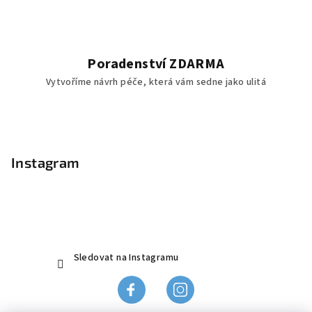
Poradenství ZDARMA
Vytvoříme návrh péče, která vám sedne jako ulitá
Z
á
p
Instagram
a
t
í
Sledovat na Instagramu