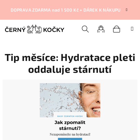
Přejít
na
DOPRAVA ZDARMA nad 1 500 Kč + DÁREK K NÁKUPU
obsah
Nákupní
Hledat
Přihlášení
Tip měsíce: Hydratace pleti
košík
oddaluje stárnutí