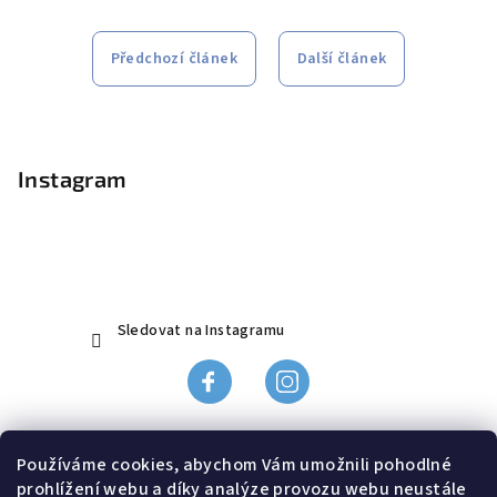
Předchozí článek
Další článek
Z
á
p
Instagram
a
t
í
Sledovat na Instagramu
Obchodní podmínky
Používáme cookies, abychom Vám umožnili pohodlné
Ochrana údajů
prohlížení webu a díky analýze provozu webu neustále