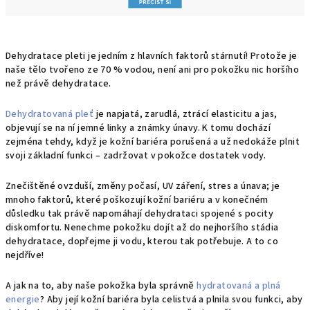
Dehydratace pleti je jedním z hlavních faktorů stárnutí!
Protože je
naše tělo tvořeno ze
70 % vodou
, není ani pro pokožku nic horšího
než právě
dehydratace
.
Dehydratovaná pleť
je napjatá, zarudlá, ztrácí elasticitu a jas,
objevují se na ní jemné linky a známky únavy. K tomu dochází
zejména tehdy, když je kožní bariéra porušená a už nedoká
že plnit
s
voji
základní funkci – zadržovat v pokožce dostatek vody.
Znečištěné ovzduší, změny počasí, UV záření, stres a únava; je
mnoho faktorů, které poškozují kožní bariéru a v konečném
důsledku tak právě napomáhají dehydrataci spojené s pocity
diskomfortu.
Nenechme pokožku dojít až do nejhoršího stádia
dehydratace, dopřejme ji vodu, kterou tak potřebuje. A to co
nejdříve!
A jak na to, aby naše pokožka byla správně
hydratovaná a plná
energie
? Aby její kožní bariéra byla celistvá a plnila svou funkci, aby