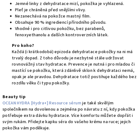
J
emné linky z dehydratace mizí, pokožka je vyhlazená.
Pleť je chráněná před vnějšími vlivy.
Nezanechává
na pokožce
mastný film.
Obsahuje 90 % ingrediencí přírodního původu.
Vhodné i pro citlivou pokožku, b
ez parabenů,
fenoxyethanolu
a dalších kontroverzních látek.
Pro koho?
Každá (i krátkodobá) epizoda dehydratace pokožky na ni má
trvalý dopad. Z toho důvodu je nezbytné stále udržovat
rovnovážný stav hydratace. Prevence je nutná i pro mladou
či
mastící se pokožku
, která zdánlivě sklon k dehydrataci nemá,
opak je ale pravdou. D
ehydratace totiž postihuje každého bez
rozdílu věku či typu pokožky.
Beauty tip
OCEAN HYDRA [Hydra+] Resource sérum
je
také
skvělým
společníkem na dovolenou a zejména po návratu z ní, kdy pokožka
potřebuje extra dávku hydratace. Více komfortu můžete dopřát i
svým rukám. Přidejte kapku séra do vašeho krému na ruce; jejich
pokožka vám poděkuje.