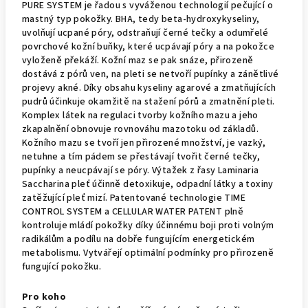
PURE SYSTEM je řadou s vyváženou technologií pečující o
mastný typ pokožky. BHA, tedy beta-hydroxykyseliny,
uvolňují ucpané póry, odstraňují černé tečky a odumřelé
povrchové kožní buňky, které ucpávají póry a na pokožce
vyloženě překáží. Kožní maz se pak snáze, přirozeně
dostává z pórů ven, na pleti se netvoří pupínky a zánětlivé
projevy akné. Díky obsahu kyseliny agarové a zmatňujících
pudrů účinkuje okamžitě na stažení pórů a zmatnění pleti.
Komplex látek na regulaci tvorby kožního mazu a jeho
zkapalnění obnovuje rovnováhu mazotoku od základů.
Kožního mazu se tvoří jen přirozené množství, je vazký,
netuhne a tím pádem se přestávají tvořit černé tečky,
pupínky a neucpávají se póry. Výtažek z řasy Laminaria
Saccharina pleť účinně detoxikuje, odpadní látky a toxiny
zatěžující pleť mizí. Patentované technologie TIME
CONTROL SYSTEM a CELLULAR WATER PATENT plně
kontroluje mládí pokožky díky účinnému boji proti volným
radikálům a podílu na dobře fungujícím energetickém
metabolismu. Vytvářejí optimální podmínky pro přirozeně
fungující pokožku.
Pro koho