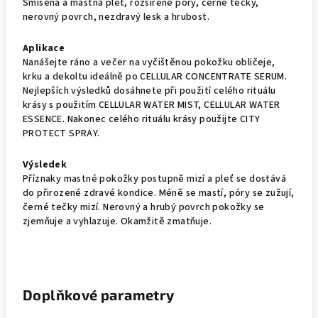
Smíšená a mastná pleť, rozšířené póry, černé tečky,
nerovný povrch, nezdravý lesk a hrubost.
Aplikace
Nanášejte ráno a večer na vyčištěnou pokožku obličeje,
krku a dekoltu ideálně po CELLULAR CONCENTRATE SERUM.
Nejlepších výsledků dosáhnete při použití celého rituálu
krásy s použitím CELLULAR WATER MIST, CELLULAR WATER
ESSENCE. Nakonec celého rituálu krásy použijte CITY
PROTECT SPRAY.
Výsledek
Příznaky mastné pokožky postupně mizí a pleť se dostává
do přirozené zdravé kondice. Méně se mastí, póry se zužují,
černé tečky mizí. Nerovný a hrubý povrch pokožky se
zjemňuje a vyhlazuje. Okamžitě zmatňuje.
Doplňkové parametry