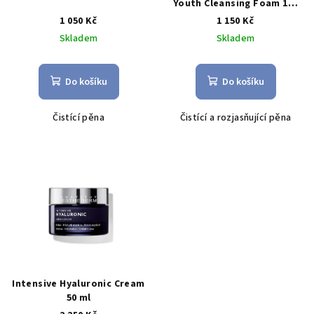
Youth Cleansing Foam 150
ml
1 050 Kč
1 150 Kč
Skladem
Skladem
Do košíku
Do košíku
Č
istící pěna
Č
istící a rozjasňující pěna
Intensive Hyaluronic Cream
50 ml