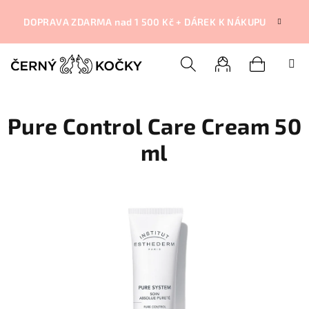
Přejít
na
DOPRAVA ZDARMA nad 1 500 Kč + DÁREK K NÁKUPU
obsah
Nákupní
Hledat
Přihlášení
Pure Control Care Cream 50
košík
ml