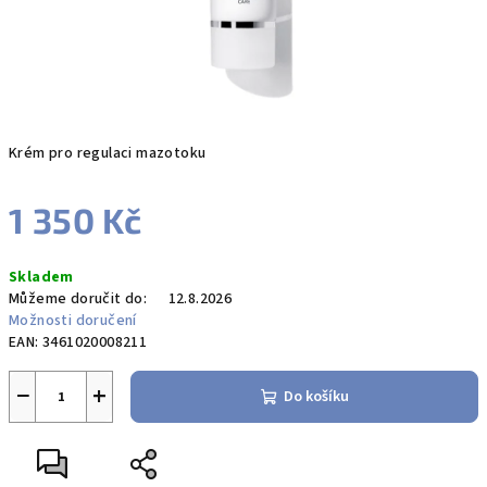
K
rém pro regulaci mazotoku
1 350 Kč
Měrná
Skladem
cena:
Můžeme doručit do:
12.8.2026
Možnosti doručení
EAN:
3461020008211
−
+
Do košíku