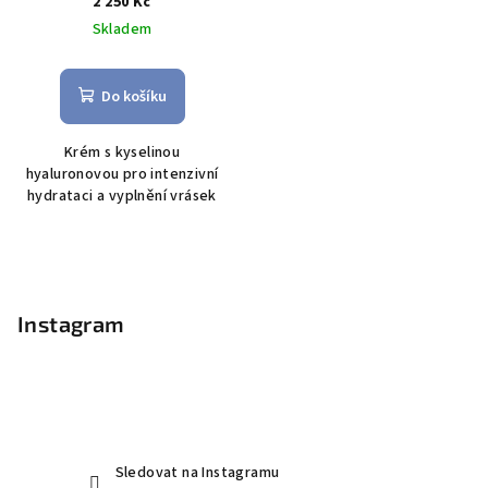
2 250 Kč
Skladem
Do košíku
K
rém s kyselinou
hyaluronovou pro intenzivní
hydrataci a vyplnění vrásek
Z
á
p
Instagram
a
t
í
Sledovat na Instagramu