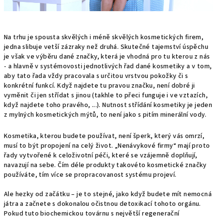
Na trhu je spousta skvělých i méně skvělých kosmetických firem,
jedna slibuje vetší zázraky než druhá. Skutečné tajemství úspěchu
je však ve výběru dané značky, která je vhodná pro tu kterou z nás
- a hlavně v systémovosti jednotlivých řad dané kosmetiky a v tom,
aby tato řada vždy pracovala s určitou vrstvou pokožky či s
konkrétní funkcí. Když najdete tu pravou značku, není dobré ji
vyměnit či jen střídat s jinou (takhle to přeci funguje i ve vztazích,
když najdete toho pravého, ...). Nutnost střídání kosmetiky je jeden
z mylných kosmetických mýtů, to není jako s pitím minerální vody.
Kosmetika, kterou budete používat, není šperk, který vás omrzí,
musí to být propojení na celý život. „Nenávykové firmy“ mají proto
řady vytvořené k celoživotní péči, které se vzájemně doplňují,
navazují na sebe. Čím déle produkty takovéto kosmetické značky
používáte, tím více se propracovanost systému projeví.
Ale hezky od začátku – je to stejné, jako když budete mít nemocná
játra a začnete s dokonalou očistnou detoxikací tohoto orgánu.
Pokud tuto biochemickou továrnu s největší regenerační