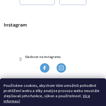
Z
á
p
Instagram
a
t
í
Sledovat na Instagramu
Obchodní podmínky
Používáme cookies, abychom Vám umožnili pohodlné
Ochrana údajů
prohlížení webu a díky analýze provozu webu neustále
Odstoupení od smlouvy, reklamace
zlepšovali jeho funkce, výkon a použitelnost.
Více
informací
Doprava a platba