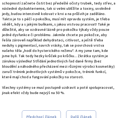
schopností začnete čistit bez předešlé očisty trubek, tedy střev, a
následné dysbakteriemie, tak si velmi ublížíte a toxiny, uvolněné
jedy, budou intenzivně kolovat v krvi a na průšvih je zaděláno.
Takto je to s péčí o pokožku, musí mít opravdu systém, je třeba
vědět, kdy a s jakými buňkami, s jakou vrstvou pracovat! Také je
důležité, aby se ozdravné lázně pro pokožku týkaly vždy pouze
jedné dysfunkce či problému. Jakmile chcete po pokožce, aby
řešila zároveň například dehydrataci, citlivost, a ještě třeba
neduhy s pigmentací, navrch vrásky, tak se povrchová vrstva
našeho těla „hodí do hysterického režimu“. A my jsme tam, kde
jsme byli. Tak tedy hezky krůček po krůčku... Zkrátka systém je
zárukou výsledku! Střídání jednotlivých řad dané firmy (bez
bloudění a náhodného přecházení mezi různými výrobci kosmetiky)
zaručí trénink jednotlivých systémů v pokožce, trénink funkcí,
které mají chod a fungování pokožky na starosti.
Všechny systémy se musí postupně uzdravit a poté spolupracovat,
jinak efekt vždy bude nejvýš na 50 %.
Předchozí článek
Další článek