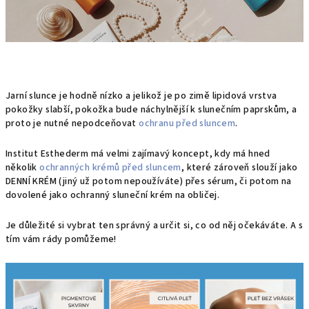
Jarní slunce je hodně nízko a jelikož je po zimě lipidová vrstva
pokožky slabší, pokožka bude náchylnější k slunečním paprskům, a
proto je nutné nepodceňovat
ochranu před sluncem
.
Institut Esthederm má velmi zajímavý koncept, kdy má hned
několik
ochranných krémů před sluncem
, které zároveň slouží jako
DENNÍ KRÉM (jiný už potom nepoužíváte) přes sérum, či potom na
dovolené jako ochranný sluneční krém na obličej.
Je důležité si vybrat ten správný a určit si, co od něj očekáváte. A s
tím vám rády pomůžeme!