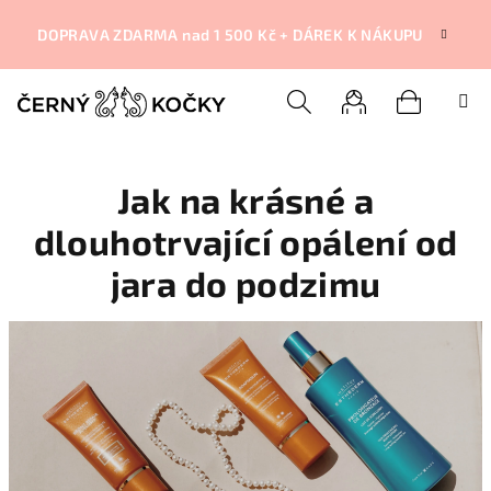
Přejít
na
DOPRAVA ZDARMA nad 1 500 Kč + DÁREK K NÁKUPU
obsah
Nákupní
Hledat
Přihlášení
Jak na krásné a
košík
dlouhotrvající opálení od
jara do podzimu