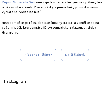
Repair Moderate Sun
vám zajistí zdravé a bezpečné opálení, bez
rizika vzniku vrásek. Právě vrásky a jemné linky jsou díky němu
vyhlazené, viditelně mizí.
Nezapomeňte poté na dostatečnou hydrataci a zaměřte se na
večerní péči, kterou máte již systematicky zařazenou, třeba
Hyaluronic.
Předchozí článek
Další článek
Z
á
p
Instagram
a
t
í