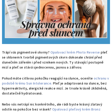
Trápí vás pigmentové skvrny?
Opalovací krém Photo Reverse
pleť
se sklonem k tvorbě pigmentových skvrn dokonale chrání před
slunečním zářením i před vznikem nových. Ty stávající postupně
mizí a pleť se stává sjednocenou, jasnou a zářivou.
Pokud máte citlivou pokožku reagující na slunce, oceníte
ochranu v
podobě krému Sun Intolerance.
Pleť je adaptovaná na slunce, bez
hyperreaktivity, alergické reakce mizí. Je trvale krásně zklidněná,
dostatečně hydratovaná.
Nebo vás netrápí nic konkrétního, ale rádi byste krásný zlatavý
odstín na pokožce bez vrásek?
Opalovací pleťový krém Bronz