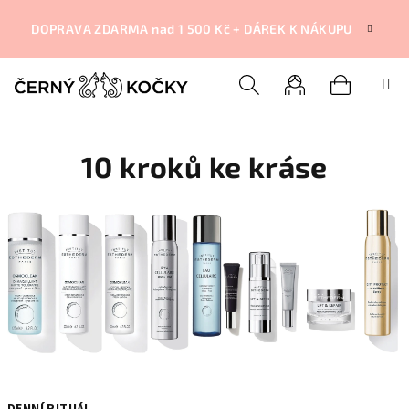
Přejít
na
DOPRAVA ZDARMA nad 1 500 Kč + DÁREK K NÁKUPU
obsah
Nákupní
Hledat
Přihlášení
10 kroků ke kráse
košík
DENNÍ RITUÁL