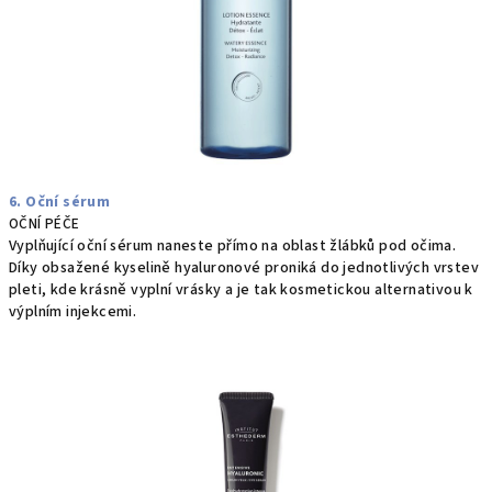
6. Oční sérum
OČNÍ PÉČE
Vyplňující oční sérum naneste přímo na oblast žlábků pod očima.
Díky obsažené kyselině hyaluronové proniká do jednotlivých vrstev
pleti, kde krásně vyplní vrásky a je tak kosmetickou alternativou k
výplním injekcemi.