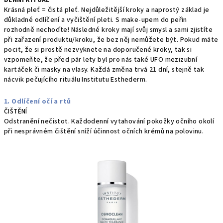
Krásná pleť = čistá pleť. Nejdůležitější kroky a naprostý základ je
důkladné odlíčení a vyčištění pleti. S make-upem do peřin
rozhodně nechoďte! Následné kroky mají svůj smysl a sami zjistíte
při zařazení produktu/kroku, že bez něj nemůžete být. Pokud máte
pocit, že si prostě nezvyknete na doporučené kroky, tak si
vzpomeňte, že před pár lety byl pro nás také UFO mezizubní
kartáček či masky na vlasy. Každá změna trvá 21 dní, stejně tak
nácvik pečujícího rituálu Institutu Esthederm.
1. Odlíčení očí a rtů
ČIŠTĚNÍ
Odstranění nečistot. Každodenní vytahování pokožky očního okolí
při nesprávném čištění sníží účinnost očních krémů na polovinu.