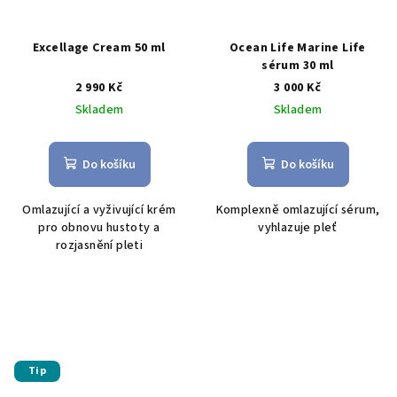
Excellage Cream 50 ml
Ocean Life Marine Life
sérum 30 ml
2 990 Kč
3 000 Kč
Skladem
Skladem
Do košíku
Do košíku
O
mlazující a vyživující krém
Komplexně omlazující sérum,
pro obnovu hustoty a
vyhlazuje pleť
rozjasnění pleti
Tip