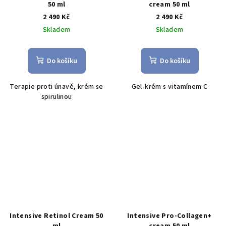
50 ml
cream 50 ml
2 490 Kč
2 490 Kč
Skladem
Skladem
Do košíku
Do košíku
Terapie proti únavě, krém se
Gel-krém s vitamínem C
spirulinou
Intensive Retinol Cream 50
Intensive Pro-Collagen+
ml
cream 50 ml