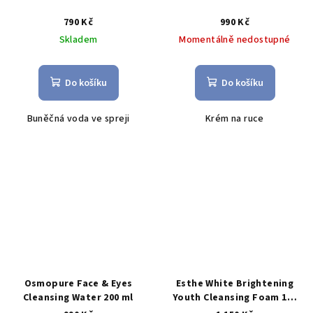
790 Kč
990 Kč
Skladem
Momentálně nedostupné
Do košíku
Do košíku
Buněčná voda ve spreji
Krém na ruce
Osmopure Face & Eyes
Esthe White Brightening
Cleansing Water 200 ml
Youth Cleansing Foam 150
ml