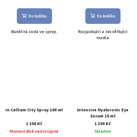
Do košíku
Do košíku
Buněčná voda ve spreji.
R
ozjasňující a zesvětlující
maska
In Cellium City Spray 100 ml
Intensive Hyaluronic Eye
Serum 15 ml
1 350 Kč
1 350 Kč
Momentálně nedostupné
Skladem