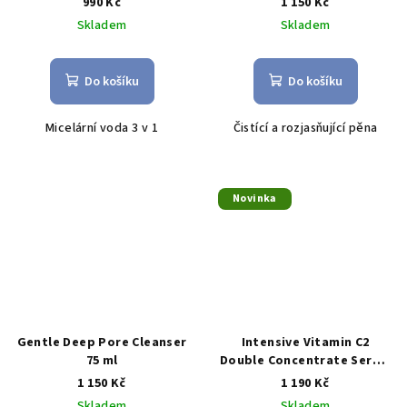
990 Kč
1 150 Kč
Skladem
Skladem
Do košíku
Do košíku
Micelární voda 3 v 1
Č
istící a rozjasňující pěna
Novinka
Gentle Deep Pore Cleanser
Intensive Vitamin C2
75 ml
Double Concentrate Serum
10 ml
1 150 Kč
1 190 Kč
Skladem
Skladem