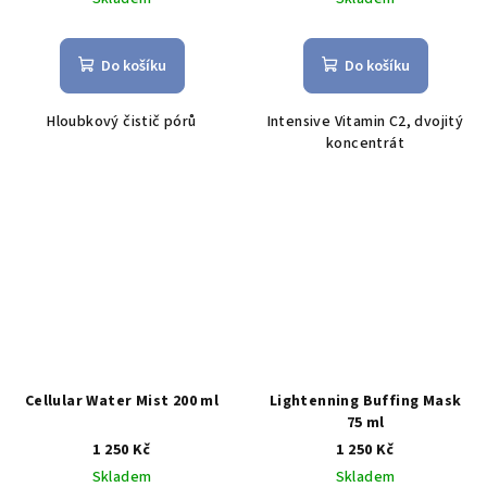
Do košíku
Do košíku
Hloubkový čistič pórů
Intensive Vitamin C2, dvojitý
koncentrát
Cellular Water Mist 200 ml
Lightenning Buffing Mask
75 ml
1 250 Kč
1 250 Kč
Skladem
Skladem