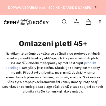
Přejít
na
DOPRAVA ZDARMA nad 1 500 Kč + DÁREK K NÁKUPU
obsah
Nákupní
Hledat
Přihlášení
Omlazení pleti 45+
košík
Na věkem ztenčené pokožce se začínají více projevovat hlubší
vrásky, povadlé kontury obličeje, ztráta jasu a hutnosti pleti.
Obzvláště v období menopauzy by měl nastoupit
produkt
Excellage
. Neslyšely jste o něm? Škoda, je to nový kosmetický
mezník. Představte si buňky, mezi nimiž dochází v rámci
komunikace k přenosu vitamínů, hormonů, energie. S věkem
se
však
tyto propojovací komunikační kanály (mosty) rozpadají.
Mezníková technologie Excelage však dokáže tato spojení obnovit
a buňky skvěle komunikují jako zamlada.