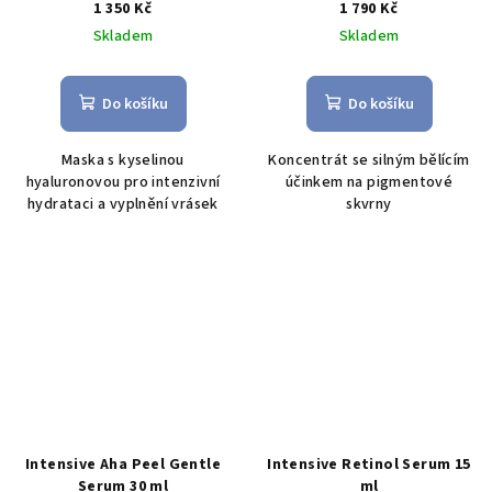
1 350 Kč
1 790 Kč
Skladem
Skladem
Do košíku
Do košíku
Maska s kyselinou
K
oncentrát se silným bělícím
hyaluronovou pro intenzivní
účinkem na pigmentové
hydrataci a vyplnění vrásek
skvrny
Intensive Aha Peel Gentle
Intensive Retinol Serum 15
Serum 30 ml
ml