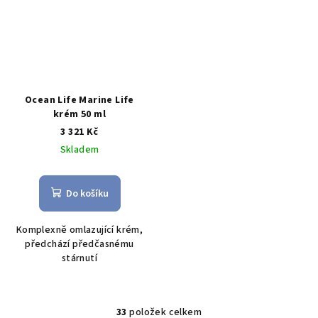
Ocean Life Marine Life
krém 50 ml
3 321 Kč
Skladem
Do košíku
Komplexně omlazující krém,
předchází předčasnému
stárnutí
33
položek celkem