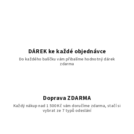
O
v
l
á
d
a
c
í
DÁREK ke každé objednávce
p
Do každého balíčku vám přibalíme hodnotný dárek
r
zdarma
v
k
y
v
ý
Doprava ZDARMA
p
Každý nákup nad 1 500 Kč vám doručíme zdarma, stačí si
i
vybrat ze 7 typů odeslání
s
u