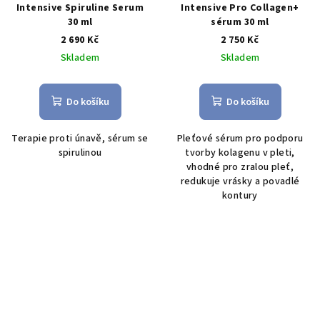
Intensive Spiruline Serum
Intensive Pro Collagen+
30 ml
sérum 30 ml
2 690 Kč
2 750 Kč
Skladem
Skladem
Do košíku
Do košíku
Terapie proti únavě, sérum se
Pleťové sérum pro podporu
spirulinou
tvorby kolagenu v pleti,
vhodné pro zralou pleť,
redukuje vrásky a povadlé
kontury