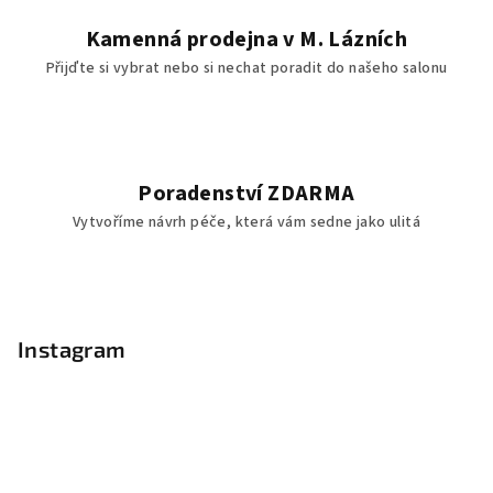
Kamenná prodejna v M. Lázních
Přijďte si vybrat nebo si nechat poradit do našeho salonu
Poradenství ZDARMA
Vytvoříme návrh péče, která vám sedne jako ulitá
Z
á
p
Instagram
a
t
í