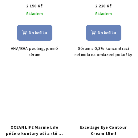
2 150 Kč
2 220 Kč
Skladem
Skladem
Do košíku
Do košíku
AHA/BHA peeling, jemné
Sérum s 0,3% koncentrací
sérum
retinolu na omlazení pokožky
OCEAN LIFE Marine Life
Excellage Eye Contour
péče o kontury očí a rtů 15
Cream 15 ml