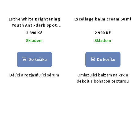
Esthe White Brightening
Excellage balm cream 50 ml
Youth Anti-dark Spot
Serum 30 ml
2 890 Kč
2 990 Kč
Skladem
Skladem
Do košíku
Do košíku
B
ělící a rozjasňující sérum
O
mlazující balzám na krk a
dekolt s bohatou texturou