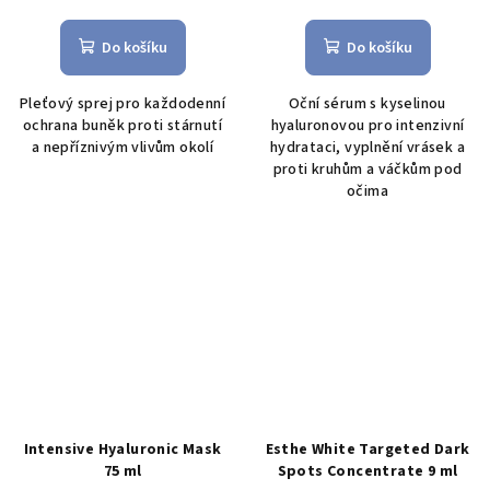
Do košíku
Do košíku
Pleťový sprej pro každodenní
Oční sérum s kyselinou
ochrana buněk proti stárnutí
hyaluronovou pro intenzivní
a nepříznivým vlivům okolí
hydrataci, vyplnění vrásek a
proti kruhům a váčkům pod
očima
Intensive Hyaluronic Mask
Esthe White Targeted Dark
75 ml
Spots Concentrate 9 ml