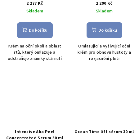
ml
2 277 Kč
2 290 Kč
Skladem
Skladem
Do košíku
Do košíku
Krém na oční okolí a oblast
O
mlazující a vyživující oční
rtů, který omlazuje a
krém pro obnovu hustoty a
odstraňuje známky stárnutí
rozjasnění pleti
Intensive Aha Peel
Ocean Time lift sérum 30 ml
Concentrated Serum 30 ml