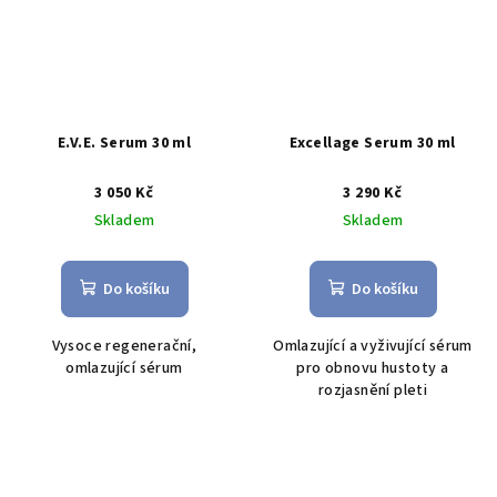
E.V.E. Serum 30 ml
Excellage Serum 30 ml
3 050 Kč
3 290 Kč
Skladem
Skladem
Do košíku
Do košíku
Vysoce regenerační,
O
mlazující a vyživující sérum
omlazující sérum
pro obnovu hustoty a
rozjasnění pleti