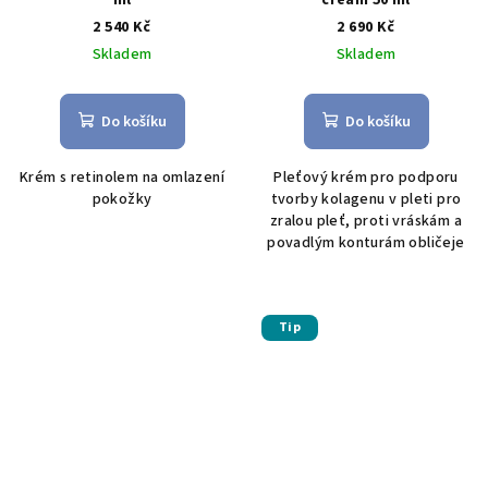
2 540 Kč
2 690 Kč
Skladem
Skladem
Do košíku
Do košíku
Krém s retinolem na omlazení
Pleťový krém pro podporu
pokožky
tvorby kolagenu v pleti pro
zralou pleť, proti vráskám a
povadlým konturám obličeje
Tip