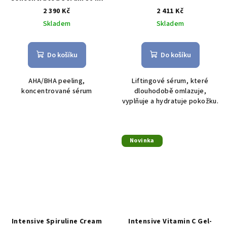
2 390 Kč
2 411 Kč
Skladem
Skladem
Do košíku
Do košíku
AHA/BHA peeling,
Liftingové sérum, které
koncentrované sérum
dlouhodobě omlazuje,
vyplňuje a hydratuje pokožku.
Novinka
Intensive Spiruline Cream
Intensive Vitamin C Gel-