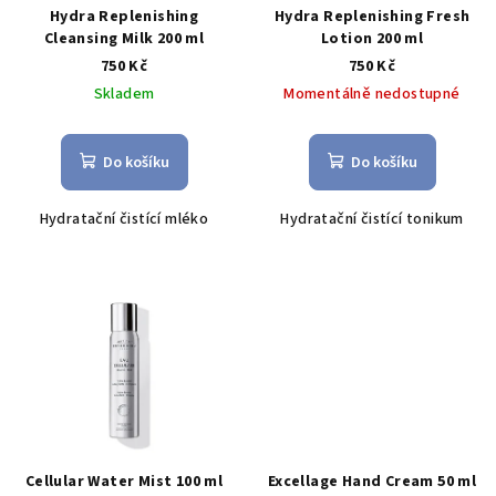
r
Hydra Replenishing
Hydra Replenishing Fresh
o
Cleansing Milk 200 ml
Lotion 200 ml
750 Kč
750 Kč
d
Skladem
Momentálně nedostupné
u
k
t
Do košíku
Do košíku
ů
Hydratační čistící mléko
H
ydratační čistící tonikum
Cellular Water Mist 100 ml
Excellage Hand Cream 50 ml